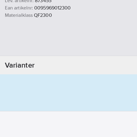
Lev. artikelnr:
873455
Ean artikelnr:
0095969012300
Materialklass
QF2300
Varianter