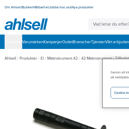
Om Ahlsell
Butiker
Hållbarhet
Jobba hos oss
Nya produkter
Produkter
Varumärken
Kampanjer
Outlet
Branscher
Tjänster
Vårt erbjuda
Ahlsell
Produkter
El
Mätinstrument 42
42 Mätinstrument
Tillbehö
Genom att kli
på webbplats
Cookie-in