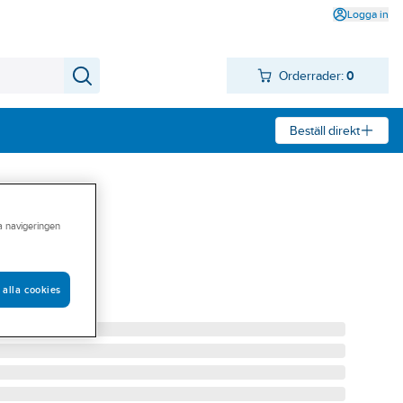
Logga in
Orderrader:
0
Beställ direkt
ra navigeringen
0
, 2 ST TP80
 alla cookies