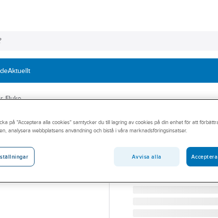
nde
Aktuellt
r, Fluke
cka på "Acceptera alla cookies" samtycker du till lagring av cookies på din enhet för att förbätt
FLUKE
en, analysera webbplatsens användning och bistå i våra marknadsföringsinsatser.
Testprobe TP 8
FLUKE TESTPROB IC-ISO
Avvisa alla
Acceptera
ställningar
Artikelnummer:
4202972
Lev. artikelnr:
873455