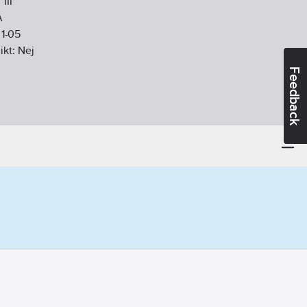
III
A
1-05
ikt:
Nej
Feedback