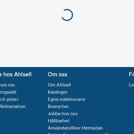
 hos Ahlsell
Om oss
F
hos oss
Om Ahlsell
Le
ingssätt
Kataloger
och priser
Egna märkesvaror
 Reklamation
Branscher
Jobba hos oss
Hållbarhet
Användarvillkor Hemsidan