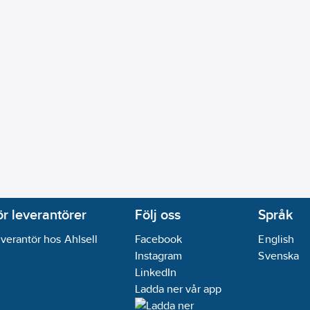
ör leverantörer
Följ oss
Språk
verantör hos Ahlsell
Facebook
English
Instagram
Svenska
LinkedIn
Ladda ner vår app