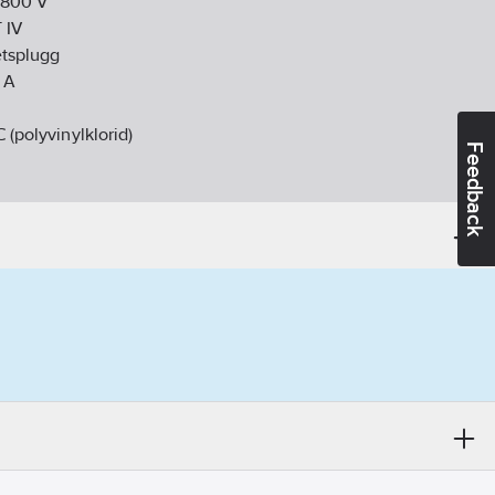
800
V
 IV
tsplugg
A
 (polyvinylklorid)
Feedback