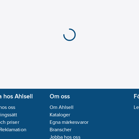
 hos Ahlsell
Om oss
F
hos oss
Om Ahlsell
Le
ingssätt
Kataloger
och priser
Egna märkesvaror
 Reklamation
Branscher
Jobba hos oss