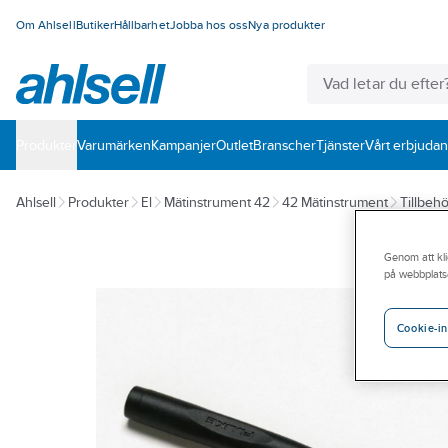
Om Ahlsell
Butiker
Hållbarhet
Jobba hos oss
Nya produkter
Produkter
Varumärken
Kampanjer
Outlet
Branscher
Tjänster
Vårt erbjuda
Ahlsell
Produkter
El
Mätinstrument 42
42 Mätinstrument
Tillbehö
Genom att kli
på webbplats
Cookie-in