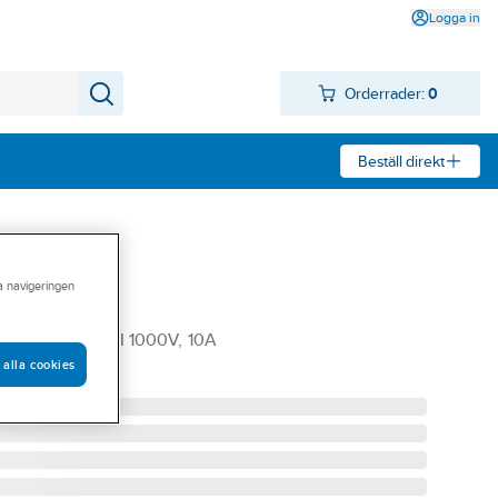
Logga in
Orderrader:
0
Beställ direkt
ra navigeringen
 TP38
V 600V, KAT III 1000V, 10A
 alla cookies