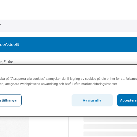
nde
Aktuellt
r, Fluke
FLUKE
cka på "Acceptera alla cookies" samtycker du till lagring av cookies på din enhet för att förbätt
Testprob 2 mm,
en, analysera webbplatsens användning och bistå i våra marknadsföringsinsatser.
MÄTSPETSAR TP38, KAT I
Artikelnummer:
4202935
Avvisa alla
Acceptera
ställningar
Lev. artikelnr:
1541636