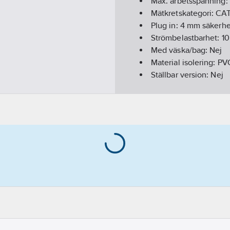
Max. arbetsspänning:
Mätkretskategori:
CAT
Plug in:
4 mm säkerhe
Strömbelastbarhet:
10
Med väska/bag:
Nej
Material isolering:
PVC
Ställbar version:
Nej
Reservdel:
Nej
Tillbehör:
Ja