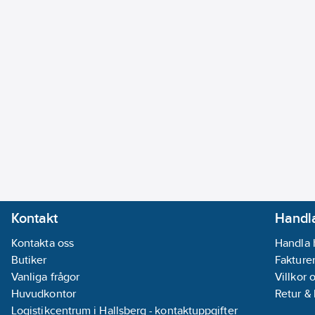
Kontakt
Handla
Kontakta oss
Handla 
Butiker
Fakturer
Vanliga frågor
Villkor 
Huvudkontor
Retur &
Logistikcentrum i Hallsberg - kontaktuppgifter