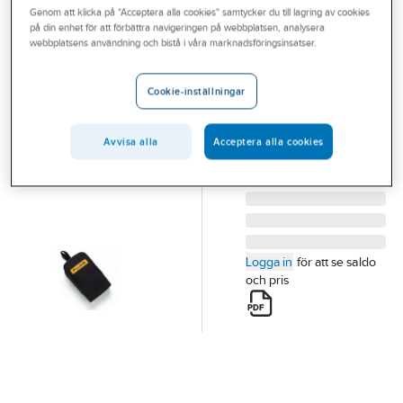
Genom att klicka på "Acceptera alla cookies" samtycker du till lagring av cookies
Outlet
på din enhet för att förbättra navigeringen på webbplatsen, analysera
FLUKE
webbplatsens användning och bistå i våra marknadsföringsinsatser.
Branscher
Väska Mjuk C25
Tjänster
MJUKVÄSKA C25 F
Cookie-inställningar
f25/25+ 80-SERIEN
Vårt erbjudande
Artikelnummer:
4202907
Lev. artikelnr:
681114
Avvisa alla
Acceptera alla cookies
Bli kund
Aktuellt
Logga in
för att se saldo
och pris