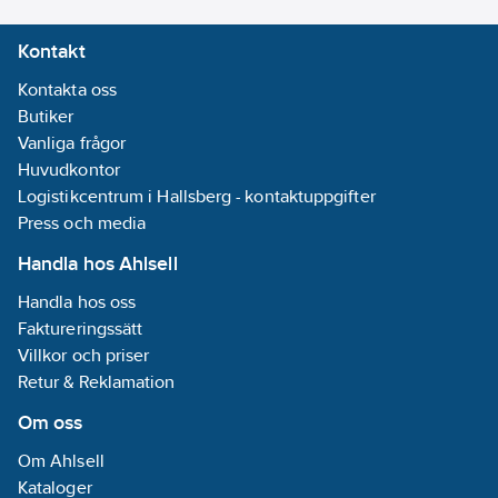
Med
Kontakt
fackdelare:
Nej
Med lås:
Nej
Kontakta oss
Med skum:
Butiker
Nej
Vanliga frågor
Med
Huvudkontor
teleskopiskt
Logistikcentrum i Hallsberg - kontaktuppgifter
handtag:
Nej
Press och media
Rullbar:
Nej
Handla hos Ahlsell
REACH
Datum:
2021-01-
Handla hos oss
05
Faktureringssätt
REACH
Villkor och priser
Informationsplikt:
Retur & Reklamation
Nej
Om oss
Om Ahlsell
Kataloger