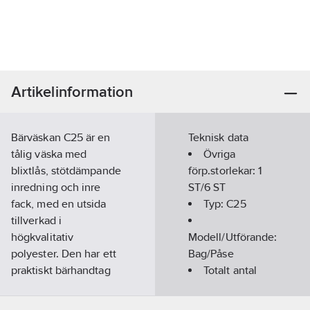
Artikelinformation
Bärväskan C25 är en
Teknisk data
tålig väska med
Övriga
blixtlås, stötdämpande
förp.storlekar:
1
inredning och inre
ST/6 ST
fack, med en utsida
Typ:
C25
tillverkad i
högkvalitativ
Modell/Utförande:
polyester. Den har ett
Bag/Påse
praktiskt bärhandtag
Totalt antal
och passar de flesta av
fack:
2
Flukes populära
Bredd:
128