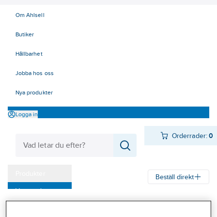
Om Ahlsell
Butiker
Hållbarhet
Jobba hos oss
Nya produkter
Logga in
Orderrader:
0
Produkter
Beställ direkt
Varumärken
Ahlsell
Produkter
El
Mätinstrument 42
42 Mätinstrument
Kampanjer
Tillbehör, Fluke