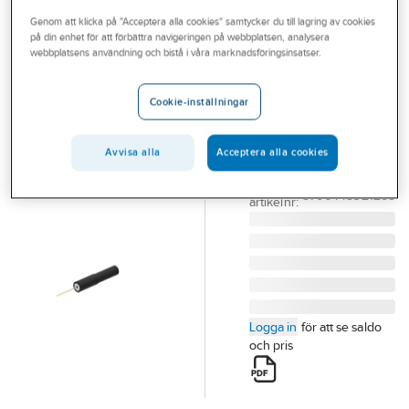
Outlet
Genom att klicka på "Acceptera alla cookies" samtycker du till lagring av cookies
på din enhet för att förbättra navigeringen på webbplatsen, analysera
ELMA
Branscher
webbplatsens användning och bistå i våra marknadsföringsinsatser.
Nålprob 0,6 mm
Tjänster
upp till 50V
Cookie-inställningar
NÅLPROB 0,6 MM
Vårt erbjudande
UPP TILL 50V
Bli kund
Avvisa alla
Acceptera alla cookies
NÅLPROB 0,6 MM
Artikelnummer:
4202161
Aktuellt
Lev.
5706445321285
artikelnr:
Logga in
för att se saldo
och pris