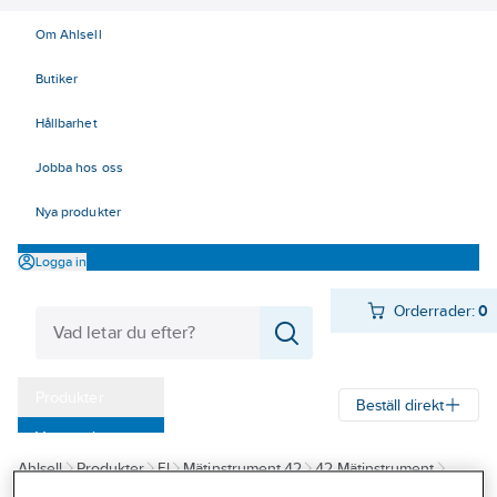
Om Ahlsell
Butiker
Hållbarhet
Jobba hos oss
Nya produkter
Logga in
Orderrader:
0
Produkter
Beställ direkt
Varumärken
Ahlsell
Produkter
El
Mätinstrument 42
42 Mätinstrument
Kampanjer
Tillbehör Elma