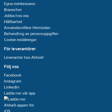
Artikelnummer:
4203799
Egna märkesvaror
Lev.
Branscher
5706445732654
artikelnr:
Jobba hos oss
Materialklass
QF2500
Hållbarhet
Användarvillkor Hemsidan
Behandling av personuppgifter
Cookie-inställningar
För leverantörer
Leverantör hos Ahlsell
Följ oss
Facebook
Instagram
LinkedIn
Ladda ner vår app