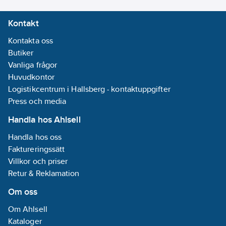
fastställas innan
Kontakt
grävning.
Kontakta oss
Sonder och
Butiker
sondsökare används
Vanliga frågor
t.ex. i samband med
Huvudkontor
avloppsbesiktning, för
Logistikcentrum i Hallsberg - kontaktuppgifter
att hitta dolda
Press och media
ledningar och brunnar
Handla hos Ahlsell
samt för att kartlägga
okända
Handla hos oss
ledningssystem.
Faktureringssätt
Villkor och priser
vLoc3-Cam är robust
Retur & Reklamation
och vattentät IP65 och
Om oss
levereras redo att
användas med
Om Ahlsell
batterier.
Kataloger