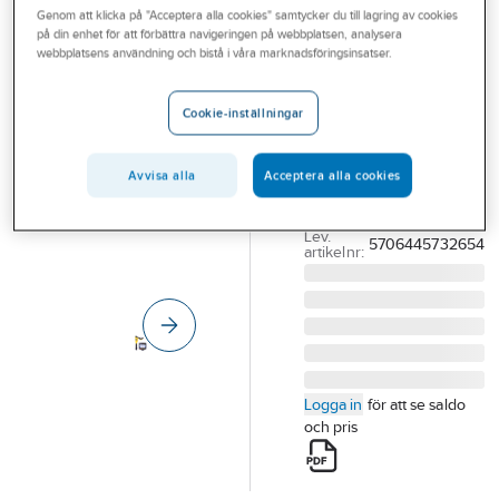
Genom att klicka på "Acceptera alla cookies" samtycker du till lagring av cookies
Outlet
på din enhet för att förbättra navigeringen på webbplatsen, analysera
ELMA
webbplatsens användning och bistå i våra marknadsföringsinsatser.
Branscher
Sondsökare
Tjänster
Vivax vLoc3-
Cookie-inställningar
Cam Rx
Vårt erbjudande
SONDSÖKARE VIVAX
Avvisa alla
Acceptera alla cookies
Bli kund
VLOC3-CAM RX
Aktuellt
Artikelnummer:
4203799
Lev.
5706445732654
artikelnr:
Logga in
för att se saldo
och pris