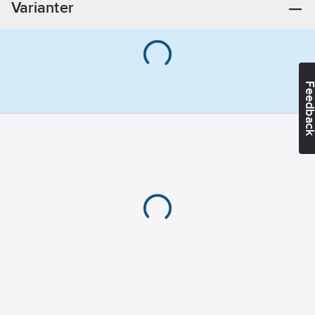
Varianter
Standardsonder finns i
många utföranden,
från vår extremt lilla
s6-sond, som endast
Feedba
är 6 mm i diameter, till
stora, robusta och
kraftfulla sonder med
mycket hög
överföringseffekt, som
kan hittas många
meter under jord.
vLoc3 har många
hjälpfunktioner och
guidar användaren,
enkelt, snabbt och
exakt, över sonden.
Med djupmätning kan
exakt plats och djup