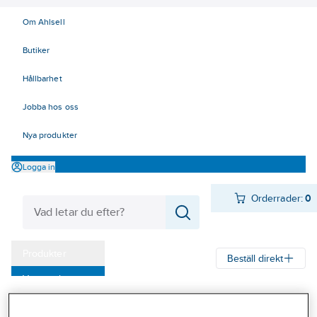
Om Ahlsell
Butiker
Hållbarhet
Jobba hos oss
Nya produkter
Logga in
Orderrader:
0
Produkter
Beställ direkt
Varumärken
Ahlsell
Produkter
El
Mätinstrument 42
42 Mätinstrument
Kampanjer
Specialinstrument