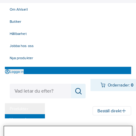
Om Ahlsell
Butiker
Hållbarhet
Jobba hos oss
Nya produkter
Logga in
Orderrader:
0
Produkter
Beställ direkt
Varumärken
Ahlsell
Produkter
El
Mätinstrument 42
42 Mätinstrument
Kampanjer
Specialinstrument