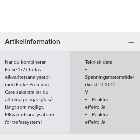
Artikelinformation
När du kombinerar
Teknisk data
Fluke 1777 trefas
elkvalitetsanalysator
Spänningsmätområde/A
med Fluke Premium
direkt:
0-1000
Care säkerställer du
V
att dina pengar går så
Reaktiv
långt som möjligt.
effekt:
Ja
Elkvalitetsanalysatorer
Reaktiv
för trefassystem i
effekt:
Ja
Fluke 1770-serien
Aktiv effekt:
eliminerar
Ja