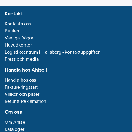
Grafisk
Kontakt
Gränssnitt:
Ja
Kontakta oss
Butiker
Effekt/arbete:
Vanliga frågor
Ja
Huvudkontor
Antal
Logistikcentrum i Hallsberg - kontaktuppgifter
strömingångskanaler:
Press och media
4
Handla hos Ahlsell
Datalogger:
Ja
Handla hos oss
REACH
Faktureringssätt
Datum:
2021-01-
Villkor och priser
05
Retur & Reklamation
REACH
Om oss
Informationsplikt:
Nej
Om Ahlsell
Kataloger