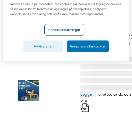
Genom att klicka på "Acceptera alla cookies" samtycker du till lagring av cookies
Outlet
på din enhet för att förbättra navigeringen på webbplatsen, analysera
FLUKE
webbplatsens användning och bistå i våra marknadsföringsinsatser.
Branscher
Elkvalitetslogger
Tjänster
1777
Cookie-inställningar
ELKVALITETSANALYSAT
Vårt erbjudande
1777 FLUKE-1777/FPC EU
Avvisa alla
Acceptera alla cookies
Aktuellt
Artikelnummer:
4203616
Lev. artikelnr:
5586812
Logga in
för att se saldo och
pris