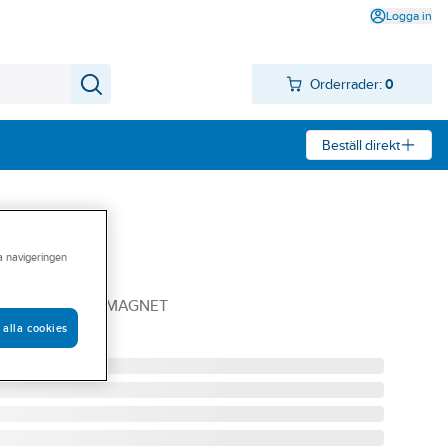
Logga in
Orderrader:
0
Beställ direkt
ra navigeringen
 BM-serien
-SERIEN 42.BM/MAGNET
 alla cookies
54