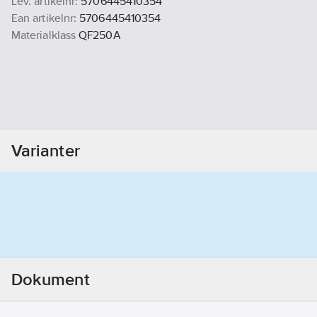
Lev. artikelnr:
5706445410354
Ean artikelnr:
5706445410354
Materialklass
QF250A
Varianter
Dokument