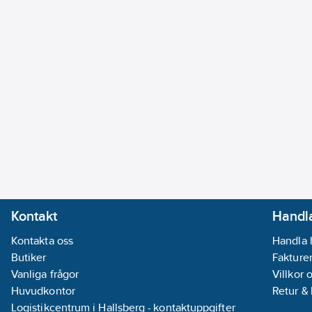
Kontakt
Handla
Kontakta oss
Handla 
Butiker
Fakturer
Vanliga frågor
Villkor 
Huvudkontor
Retur &
Logistikcentrum i Hallsberg - kontaktuppgifter