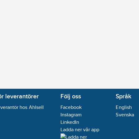
ör leverantörer
Följ oss
Språk
verantör hos Ahlsell
Facebook
English
Instagram
Svenska
LinkedIn
Ladda ner vår app