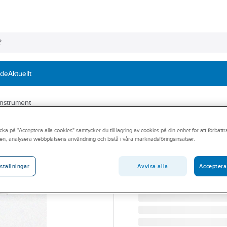
nde
Aktuellt
instrument
ELMA
cka på "Acceptera alla cookies" samtycker du till lagring av cookies på din enhet för att förbätt
Magnet till Elma
en, analysera webbplatsens användning och bistå i våra marknadsföringsinsatser.
MAGNET TILL ELMA BM
Artikelnummer:
4203171
Avvisa alla
Acceptera
ställningar
Lev. artikelnr:
57064454103