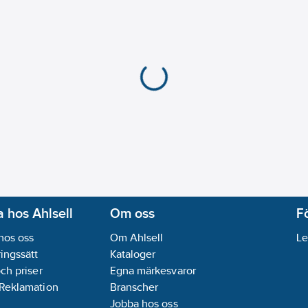
 hos Ahlsell
Om oss
F
hos oss
Om Ahlsell
Le
ingssätt
Kataloger
och priser
Egna märkesvaror
 Reklamation
Branscher
Jobba hos oss