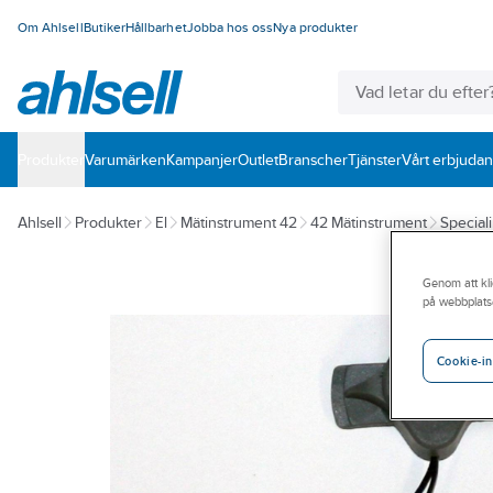
Om Ahlsell
Butiker
Hållbarhet
Jobba hos oss
Nya produkter
Produkter
Varumärken
Kampanjer
Outlet
Branscher
Tjänster
Vårt erbjuda
Ahlsell
Produkter
El
Mätinstrument 42
42 Mätinstrument
Special
Genom att kli
på webbplats
Cookie-in