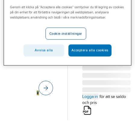
Outlet
Genom att klicka på "Acceptera alla cookies" samtycker du till lagring av cookies
på din enhet för att förbättra navigeringen på webbplatsen, analysera
FLUKE
Branscher
webbplatsens användning och bistå i våra marknadsföringsinsatser.
ProcessMeter
Tjänster
789
Cookie-inställningar
PROCESSMULTIMETER
Vårt erbjudande
FLUKE 789
Aktuellt
Avvisa alla
Acceptera alla cookies
Artikelnummer:
4202928
Lev. artikelnr:
3977194
Logga in
för att se saldo
och pris