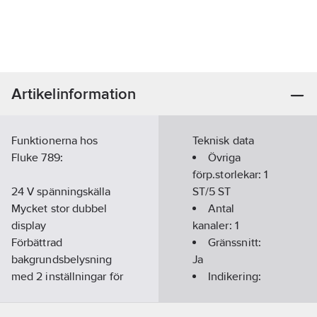
Artikelinformation
Funktionerna hos
Teknisk data
Fluke 789:
Övriga
förp.storlekar:
1
24 V spänningskälla
ST/5 ST
Mycket stor dubbel
Antal
display
kanaler:
1
Förbättrad
Gränssnitt:
bakgrundsbelysning
Ja
med 2 inställningar för
Indikering:
ljusstyrka
Digital
1200 ohm
Max.