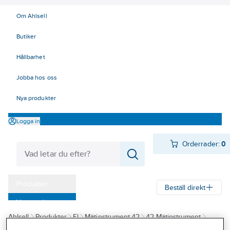
Om Ahlsell
Butiker
Hållbarhet
Jobba hos oss
Nya produkter
Logga in
Orderrader:
0
Produkter
Beställ direkt
Varumärken
Ahlsell
Produkter
El
Mätinstrument 42
42 Mätinstrument
Kampanjer
Specialinstrument