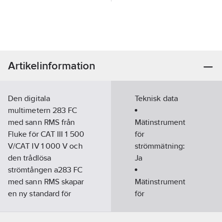
Artikelinformation
Den digitala
Teknisk data
multimetern 283 FC
med sann RMS från
Mätinstrument
Fluke för CAT III 1 500
för
V/CAT IV 1 000 V och
strömmätning:
den trådlösa
Ja
strömtången a283 FC
med sann RMS skapar
Mätinstrument
en ny standard för
för
tekniker som arbetar i
spänningsmätning:
likströmsmiljöer på
Ja