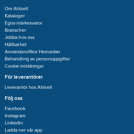
CAT III 1 500 V/CAT IV
för utbildning:
Om Ahlsell
1 000 V erbjuder
Nej
Kataloger
större flexibilitet
Egna märkesvaror
under tester av
Mätinstrument
Branscher
spänning,
för
Jobba hos oss
millispänning,
gastrycksmätning:
Hållbarhet
motstånd, kontinuitet
Nej
Användarvillkor Hemsidan
eller kapacitans på
Behandling av personuppgifter
växelriktare,
Mätinstrument
Cookie-inställningar
apparatskåp,
för
solcellsmatriser eller
lufttrycksmätning:
För leverantörer
enskilda solceller.
Nej
Leverantör hos Ahlsell
Med en ljusstark
bakgrundsbelyst
Testutrustning
Följ oss
display och upplysta
för
Facebook
knappar är det enklare
rökgasanalys:
Instagram
att arbeta i olika
Nej
LinkedIn
ljusförhållanden, och
Ladda ner vår app
den medföljande
Testutrustning