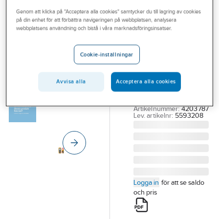
Outlet
Genom att klicka på "Acceptera alla cookies" samtycker du till lagring av cookies
på din enhet för att förbättra navigeringen på webbplatsen, analysera
FLUKE
Branscher
webbplatsens användning och bistå i våra marknadsföringsinsatser.
Multimeter
Tjänster
1500VDC CATIII
Cookie-inställningar
KIT
Vårt erbjudande
MULTIMETER
Aktuellt
Avvisa alla
Acceptera alla cookies
1500VDC CATIII KIT
FLUKE-283FC/PV/EUR
Artikelnummer:
4203787
Lev. artikelnr:
5593208
Logga in
för att se saldo
och pris