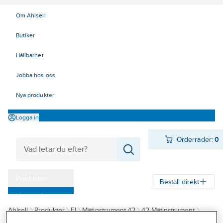
Om Ahlsell
Butiker
Hållbarhet
Jobba hos oss
Nya produkter
Logga in
Orderrader:
0
Produkter
Beställ direkt
Varumärken
Ahlsell
Produkter
El
Mätinstrument 42
42 Mätinstrument
Kampanjer
Multimetrar