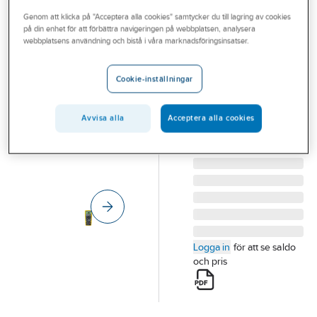
Outlet
Genom att klicka på "Acceptera alla cookies" samtycker du till lagring av cookies
på din enhet för att förbättra navigeringen på webbplatsen, analysera
FLUKE
Branscher
webbplatsens användning och bistå i våra marknadsföringsinsatser.
Multimeter
Tjänster
digital 170-
Cookie-inställningar
serien
Vårt erbjudande
MULTIMETER FLUKE
Aktuellt
Avvisa alla
Acceptera alla cookies
175
Artikelnummer:
4203295
Lev. artikelnr:
1592895
Logga in
för att se saldo
och pris