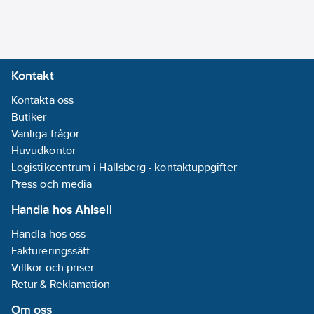
Fluke 170 serien till
elektrikerns bästa val.
Godkända enligt
EN61010-1 Kat IV
Kontakt
600V/Kat III 1000V,
UL.
Kontakta oss
Storlek (LxBxH): 185
Butiker
mm x 90 mm x 43
Vanliga frågor
mm, Vikt: 0,42 kg
Huvudkontor
Medföljande tillbehör:
Logistikcentrum i Hallsberg - kontaktuppgifter
Testsladdar, batteri,
Press och media
manual, 80BK
Handla hos Ahlsell
temperaturgivare
Handla hos oss
(Fluke 179)
Faktureringssätt
Artikelnummer:
4203295
Villkor och priser
Lev. artikelnr:
1592895
Retur & Reklamation
Ean
0095969095914
artikelnr:
Om oss