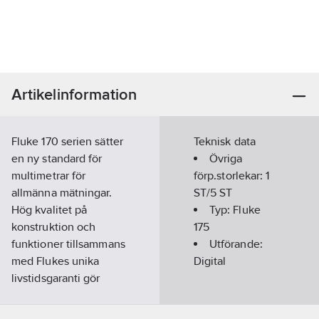
Artikelinformation
Fluke 170 serien sätter
Teknisk data
en ny standard för
Övriga
multimetrar för
förp.storlekar:
1
allmänna mätningar.
ST/5 ST
Hög kvalitet på
Typ:
Fluke
konstruktion och
175
funktioner tillsammans
Utförande:
med Flukes unika
Digital
livstidsgaranti gör
Fluke 170 serien till
mycket pålitliga