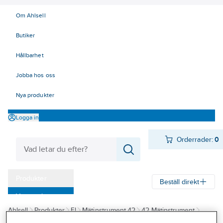
Om Ahlsell
Butiker
Hållbarhet
Jobba hos oss
Nya produkter
Logga in
Orderrader:
0
Produkter
Beställ direkt
Varumärken
Ahlsell
Produkter
El
Mätinstrument 42
42 Mätinstrument
Kampanjer
Multimetrar