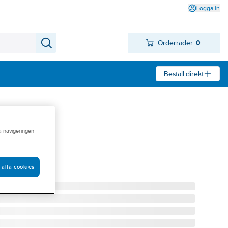
Logga in
Orderrader:
0
Beställ direkt
ra navigeringen
al, 37XR-A
37XR-A DIG
 alla cookies