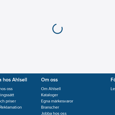
Mätområdesval:
Manu
Pulskvotsmätningar:
J
Relativvärdemätning:
Resistanstest/diodtes
Toppvärdesminne:
Ja
Verklig RMS-mätning:
Analys av övertoner/e
Automatisk kretsbryt
Bluetooth-gränssnitt:
Effekt- och energimåt
Explosionstestat utfö
Infraröd-gränssnitt:
Ne
Kabellängdsmått:
Nej
 hos Ahlsell
Om oss
F
Kabelsymmetritest för
hos oss
Om Ahlsell
Le
Kontinuitetstest:
Ja
ingssätt
Kataloger
Lägsta upplösning, fr
och priser
Egna märkesvaror
Lägsta upplösning, ka
 Reklamation
Branscher
Max. mätområde frek
Jobba hos oss
Max. mätområde kapa