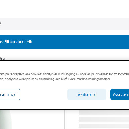
nde
Bli kund
Aktuellt
trar
FLUKE
cka på "Acceptera alla cookies" samtycker du till lagring av cookies på din enhet för att förbätt
Multimeter digit
en, analysera webbplatsens användning och bistå i våra marknadsföringsinsatser.
MULTIMETER AMPROBE 
Artikelnummer:
4203072
Avvisa alla
Acceptera
ställningar
Lev. artikelnr:
2727808