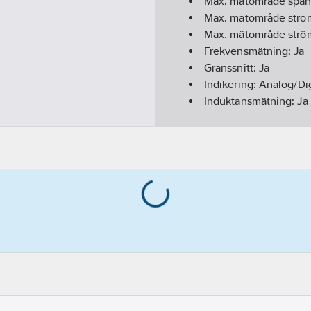
Max. mätområde spän
Max. mätområde strö
Max. mätområde strö
Frekvensmätning:
Ja
Gränssnitt:
Ja
Indikering:
Analog/Dig
Induktansmätning:
Ja
Kapacitansmätning:
J
Med konduktivitetsm
Lägsta upplösning sp
Lägsta upplösning st
Lägsta upplösning res
Lägsta upplösning sp
Lägsta upplösning st
Max. mätområde resis
Med decibelmätning 
Momentanvärdeslagr
Multi-indikering:
Nej
Mätkretskategori:
CAT 