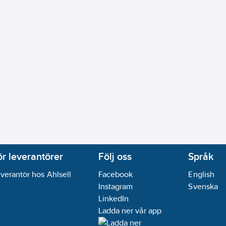
ell/Automatisk
a
Ja
t:
Ja
Ja
ffektkvalitet:
Nej
are:
Nej
Nej
t:
Nej
rande:
Nej
j
ör leverantörer
Följ oss
Språk
 tvåtrådsanslutning a-b-E:
Nej
verantör hos Ahlsell
Facebook
English
Instagram
Svenska
ekvens:
0,01 Hz
LinkedIn
pacitans:
0,01 µF
Ladda ner vår app
vens:
10
kHz
citans:
400
µF