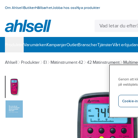
Om Ahlsell
Butiker
Hållbarhet
Jobba hos oss
Nya produkter
Produkter
Varumärken
Kampanjer
Outlet
Branscher
Tjänster
Vårt erbjuda
Ahlsell
Produkter
El
Mätinstrument 42
42 Mätinstrument
Multime
Genom att kli
på webbplats
Cookie-in