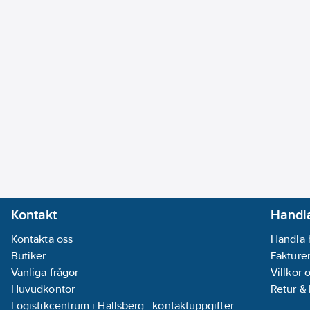
Kontakt
Handla
Kontakta oss
Handla 
Butiker
Fakturer
Vanliga frågor
Villkor 
Huvudkontor
Retur &
Logistikcentrum i Hallsberg - kontaktuppgifter