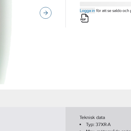
Logga in
för att se saldo och 
Teknisk data
Typ:
37XR-A