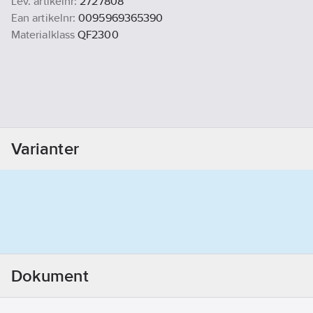
Lev. artikelnr:
2727808
Ean artikelnr:
0095969365390
Materialklass
QF2300
Varianter
Dokument