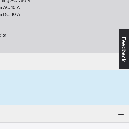
ning AC:
750
V
m AC:
10
A
m DC:
10
A
ital
Feedback
a
ätning:
Nej
änning DC:
0,1 mV
röm DC:
0,01 µ
istans:
0,1 ohm
änning AC:
0,1 mV
röm AC:
0,01 µ
tans:
40
MOhm
(dB):
Ja
ing:
Ja
III