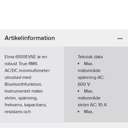
Artikelinformation
Elma 6100EVSE är en
Teknisk data
robust True RMS
Max.
AC/DC minimultimeter
mätområde
utrustad med
spänning AC:
Bluetoothfunktion.
600
V
Instrumentet mäter
Max.
ström, spänning,
mätområde
frekvens, kapacitans,
ström AC:
10
A
resistans och
Max.
geomgång. Dessutom
mätområde
är instrumentet
ström DC:
10
A