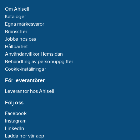
både till iOS och
spänning AC:
Om Ahlsell
Android blir Elma
0,001 mV
Kataloger
6100BT till ett säkert
Lägsta
Egna märkesvaror
och smidigt
upplösning
Branscher
dokumentationsverktyg.
ström AC:
0,01
Jobba hos oss
Se din display direkt
µ
Hållbarhet
på din Android/iOS-
Max.
Användarvillkor Hemsidan
enhet och utför
mätområde
Behandling av personuppgifter
mätningar på säkert
resistans:
60
Cookie-inställningar
avstånd från farlig
MOhm
spänning. Se och
Max.
För leverantörer
logga alla värden,
mätområde
Leverantör hos Ahlsell
kurvor och grafer
temperatur:
0
direkt på telefonen.
°C
Följ oss
Spara och knyt bilder
Med
Facebook
och kommentarer till
decibelmätning
Instagram
mätningen och dela
(dB):
Nej
LinkedIn
t.ex. via mail.
Ladda ner vår app
Momentanvärdeslagring: