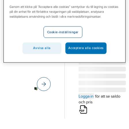
Outlet
Genom att klicka på "Acceptera alla cookies" samtycker du till lagring av cookies
på din enhet för att förbättra navigeringen på webbplatsen, analysera
ELMA
Branscher
webbplatsens användning och bistå i våra marknadsföringsinsatser.
Multimeter Elma
Tjänster
6100EVSE
Cookie-inställningar
MULTIMETER ELMA
Vårt erbjudande
6100EVSE
Aktuellt
Avvisa alla
Acceptera alla cookies
Artikelnummer:
4202796
Lev.
5706445840656
artikelnr:
Logga in
för att se saldo
och pris