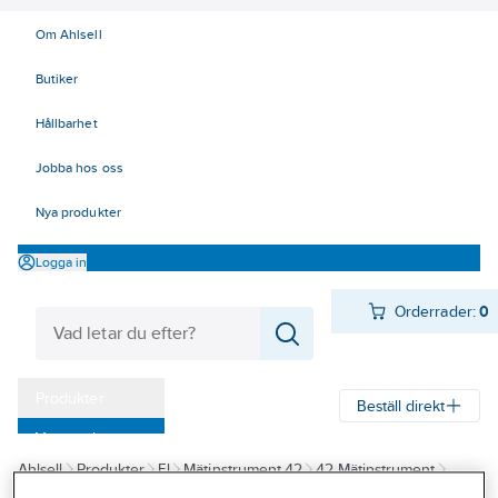
Om Ahlsell
Butiker
Hållbarhet
Jobba hos oss
Nya produkter
Logga in
Orderrader:
0
Produkter
Beställ direkt
Varumärken
Ahlsell
Produkter
El
Mätinstrument 42
42 Mätinstrument
Kampanjer
Multimetrar