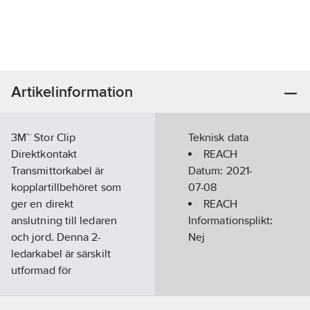
Artikelinformation
3M™ Stor Clip
Teknisk data
Direktkontakt
REACH
Transmittorkabel är
Datum:
2021-
kopplartillbehöret som
07-08
ger en direkt
REACH
anslutning till ledaren
Informationsplikt:
och jord. Denna 2-
Nej
ledarkabel är särskilt
utformad för
kabel-/felsökning. Den
har stora klämmor för