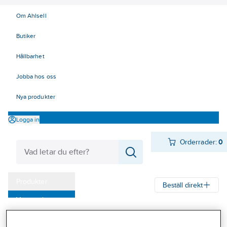
Om Ahlsell
Butiker
Hållbarhet
Jobba hos oss
Nya produkter
Logga in
Orderrader:
0
Produkter
Beställ direkt
Varumärken
Ahlsell
Produkter
El
Mätinstrument 42
42 Mätinstrument
Kampanjer
Kabelsökare och tillbehör
Tillbehör Reservdelar 3M