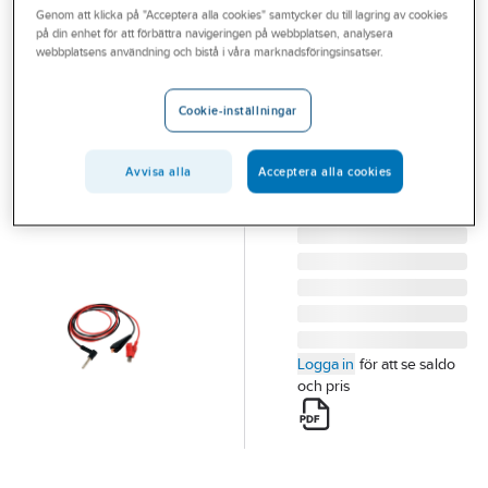
Genom att klicka på "Acceptera alla cookies" samtycker du till lagring av cookies
Outlet
på din enhet för att förbättra navigeringen på webbplatsen, analysera
3M
webbplatsens användning och bistå i våra marknadsföringsinsatser.
Branscher
Stor clip, S-
Tjänster
kabel, 2876
Cookie-inställningar
STOR CLIP.S-
Vårt erbjudande
KABEL.2876
Avvisa alla
Acceptera alla cookies
Aktuellt
Artikelnummer:
4290339
Lev.
7000058140
artikelnr:
Logga in
för att se saldo
och pris