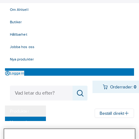
Om Ahlsell
Butiker
Hållbarhet
Jobba hos oss
Nya produkter
Logga in
Orderrader:
0
Produkter
Beställ direkt
Varumärken
Ahlsell
Produkter
El
Mätinstrument 42
42 Mätinstrument
Kampanjer
Kabelsökare och tillbehör
Tillbehör Reservdelar 3M