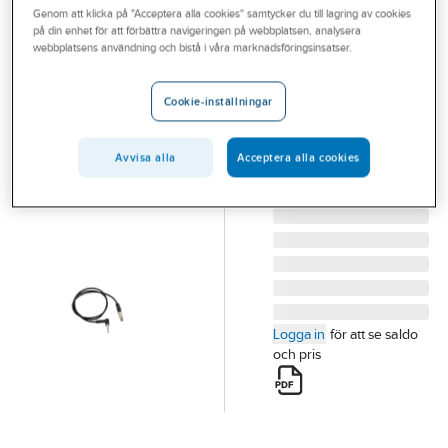
Genom att klicka på "Acceptera alla cookies" samtycker du till lagring av cookies
Outlet
på din enhet för att förbättra navigeringen på webbplatsen, analysera
3M
webbplatsens användning och bistå i våra marknadsföringsinsatser.
Branscher
Jordningsram
Tjänster
kabel 9026
Cookie-inställningar
JORDNINGSRAM
Vårt erbjudande
KABEL 9026
Avvisa alla
Acceptera alla cookies
Bli kund
Artikelnummer:
4290335
Lev.
7000031433
artikelnr:
Aktuellt
Logga in
för att se saldo
och pris