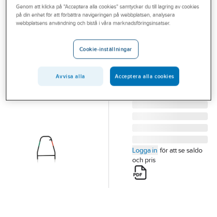
Genom att klicka på "Acceptera alla cookies" samtycker du till lagring av cookies
Outlet
på din enhet för att förbättra navigeringen på webbplatsen, analysera
3M
webbplatsens användning och bistå i våra marknadsföringsinsatser.
Branscher
Jordningsram
Tjänster
3014
Cookie-inställningar
JORDNINGSRAM 3014
Vårt erbjudande
Artikelnummer:
4290333
Lev.
Avvisa alla
Acceptera alla cookies
Aktuellt
7000031431
artikelnr:
Logga in
för att se saldo
och pris