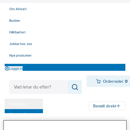
Om Ahlsell
Butiker
Hållbarhet
Jobba hos oss
Nya produkter
Logga in
Orderrader:
0
Produkter
Beställ direkt
Varumärken
Ahlsell
Produkter
El
Mätinstrument 42
42 Mätinstrument
Kampanjer
Kabelsökare och tillbehör
Tillbehör Reservdelar 3M