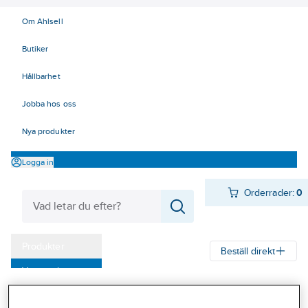
Om Ahlsell
Butiker
Hållbarhet
Jobba hos oss
Nya produkter
Logga in
Orderrader:
0
Produkter
Beställ direkt
Varumärken
Ahlsell
Produkter
El
Mätinstrument 42
42 Mätinstrument
Kampanjer
Kabelsökare och tillbehör
Kabelsökare