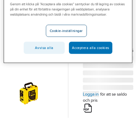
Genom att klicka på "Acceptera alla cookies" samtycker du till lagring av cookies
Outlet
på din enhet för att förbättra navigeringen på webbplatsen, analysera
LEICA
webbplatsens användning och bistå i våra marknadsföringsinsatser.
Branscher
Sändare EZiTEX
Tjänster
t100
Cookie-inställningar
SÄNDARE EZITEX T100
Vårt erbjudande
Artikelnummer:
4290833
Lev.
Avvisa alla
Acceptera alla cookies
Bli kund
5706445900206
artikelnr:
Aktuellt
Logga in
för att se saldo
och pris