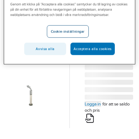
Genom att klicka på "Acceptera alla cookies" samtycker du till lagring av cookies
Outlet
på din enhet för att förbättra navigeringen på webbplatsen, analysera
OPTOBIT SWEDEN
webbplatsens användning och bistå i våra marknadsföringsinsatser.
Branscher
Sökvertyg för
Tjänster
markör
Cookie-inställningar
boll/peg
Vårt erbjudande
SÖKVERKTYG FÖR
Avvisa alla
Acceptera alla cookies
Aktuellt
MARKÖR BOLL/PEG
Artikelnummer:
4202526
Logga in
för att se saldo
och pris