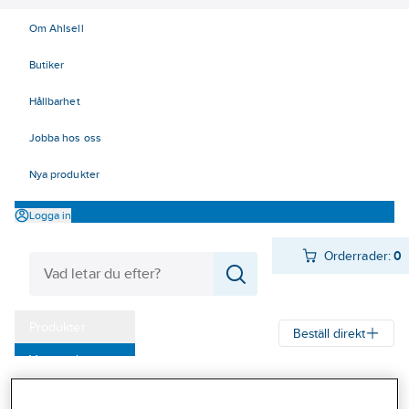
Om Ahlsell
Butiker
Hållbarhet
Jobba hos oss
Nya produkter
Logga in
Orderrader:
0
Produkter
Beställ direkt
Varumärken
Ahlsell
Produkter
El
Mätinstrument 42
42 Mätinstrument
Kampanjer
Kabelsökare och tillbehör
Kabelsökare