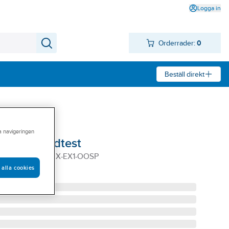
Logga in
Orderrader:
0
Beställ direkt
ra navigeringen
OoklaSpeedtest
 SPEEDTEST EX-EX1-OOSP
 alla cookies