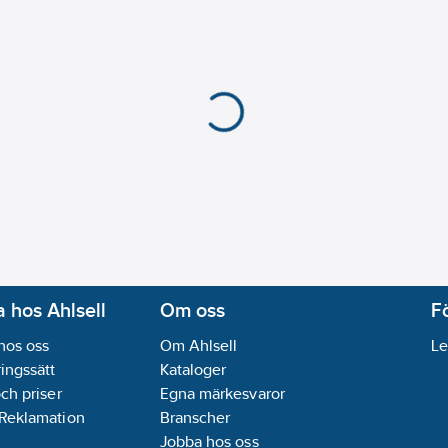
 hos Ahlsell
Om oss
F
hos oss
Om Ahlsell
Le
ingssätt
Kataloger
och priser
Egna märkesvaror
 Reklamation
Branscher
Jobba hos oss