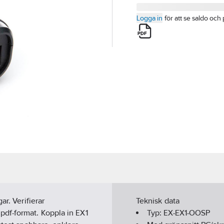
Logga in
för att se saldo och 
r. Verifierar
Teknisk data
df-format. Koppla in EX1
Typ:
EX-EX1-OOSP