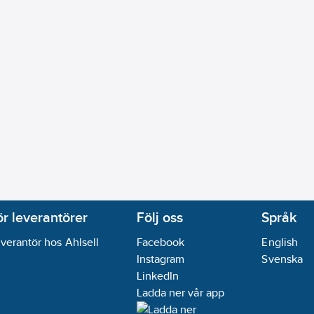
ör leverantörer
Följ oss
Språk
verantör hos Ahlsell
Facebook
English
Instagram
Svenska
LinkedIn
Ladda ner vår app