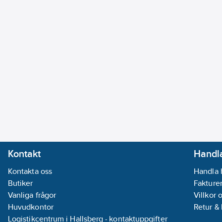
Kontakt
Handla
Kontakta oss
Handla 
Butiker
Fakturer
Vanliga frågor
Villkor 
Huvudkontor
Retur &
Logistikcentrum i Hallsberg - kontaktuppgifter