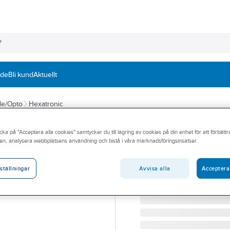
nde
Bli kund
Aktuellt
le/Opto
Hexatronic
HEXATRONIC FIBEROPTIC
cka på "Acceptera alla cookies" samtycker du till lagring av cookies på din enhet för att förbätt
Bredbandstest 
en, analysera webbplatsens användning och bistå i våra marknadsföringsinsatser.
BREDBANDSTEST OOKLA
Artikelnummer:
4202216
Avvisa alla
Acceptera
ställningar
Lev. artikelnr:
EX-EX1-OOSP