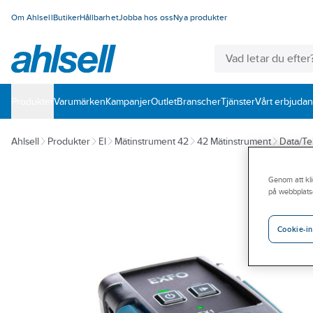
Om Ahlsell
Butiker
Hållbarhet
Jobba hos oss
Nya produkter
Produkter
Varumärken
Kampanjer
Outlet
Branscher
Tjänster
Vårt erbjuda
Ahlsell
Produkter
El
Mätinstrument 42
42 Mätinstrument
Data/Te
Genom att kli
på webbplats
Cookie-in