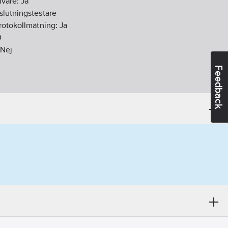
ivare:
Ja
slutningstestare
rotokollmätning:
Ja
D
Nej
Feedback
05-09
ikt:
Nej