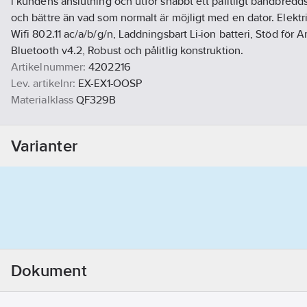
i kundens anslutning och utför snabbt ett pålitligt bandbredd
och bättre än vad som normalt är möjligt med en dator. Elektris
Wifi 802.11 ac/a/b/g/n, Laddningsbart Li-ion batteri, Stöd för 
Bluetooth v4.2, Robust och pålitlig konstruktion.
Artikelnummer:
4202216
Lev. artikelnr:
EX-EX1-OOSP
Materialklass
QF329B
Varianter
Dokument