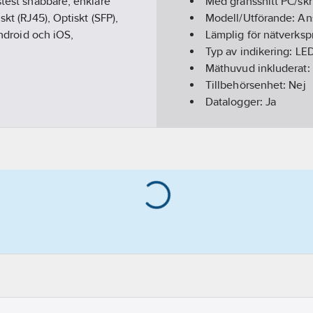
stest snabbare, enklare
Med gränssnitt PC/skr
kt (RJ45), Optiskt (SFP),
Modell/Utförande:
An
Android och iOS,
Lämplig för nätverksp
Typ av indikering:
LE
Mäthuvud inkluderat:
Tillbehörsenhet:
Nej
Datalogger:
Ja
REACH Datum:
2022-
REACH Informationspl