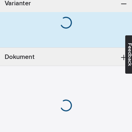
Varianter
indikering:
Analog
Mäthuvud
inkluderat:
Nej
Tillbehörsenhet:
Feedba
Nej
Datalogger:
Dokument
Nej
REACH
Datum:
2022-
05-09
REACH
Informationsplikt:
Nej