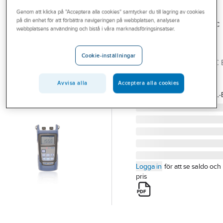
Outlet
Genom att klicka på "Acceptera alla cookies" samtycker du till lagring av cookies
på din enhet för att förbättra navigeringen på webbplatsen, analysera
HEXATRONIC FIBEROPTIC
Branscher
webbplatsens användning och bistå i våra marknadsföringsinsatser.
Ljuskälla SM
Tjänster
SC/UPC
Cookie-inställningar
LJUSKÄLLA SM SC/UPC 
Vårt erbjudande
FLS-600-23BL-EI-EUI-91
Bli kund
Avvisa alla
Acceptera alla cookies
Artikelnummer:
4202119
Lev.
EX-FLS-600-23BL-E
artikelnr:
Aktuellt
Logga in
för att se saldo och
pris