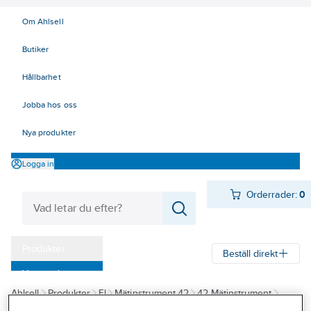
Om Ahlsell
Butiker
Hållbarhet
Jobba hos oss
Nya produkter
Logga in
Orderrader:
0
Produkter
Beställ direkt
Varumärken
Ahlsell
Produkter
El
Mätinstrument 42
42 Mätinstrument
Kampanjer
Data/Tele/Opto
Hexatronic