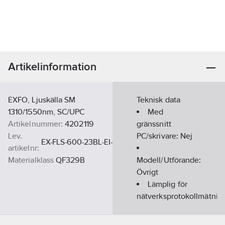
Artikelinformation
EXFO, Ljuskälla SM
Teknisk data
1310/1550nm, SC/UPC
Med
Artikelnummer:
4202119
gränssnitt
Lev.
PC/skrivare:
Nej
EX-FLS-600-23BL-EI-E
artikelnr:
Materialklass
QF329B
Modell/Utförande:
Övrigt
Lämplig för
nätverksprotokollmätnin
Nej
Typ av