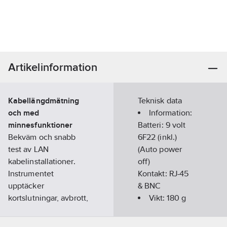
Artikelinformation
Kabellängdmätning
Teknisk data
och med
Information:
minnesfunktioner
Batteri: 9 volt
Bekväm och snabb
6F22 (inkl.)
test av LAN
(Auto power
kabelinstallationer.
off)
Instrumentet
Kontakt: RJ-45
upptäcker
& BNC
kortslutningar, avbrott,
Vikt:
180
g
korsade par, omvända
REACH
par och splittade par.
Datum:
2021-12-