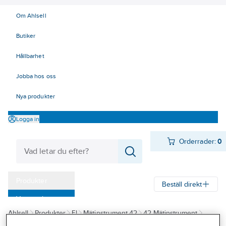
Om Ahlsell
Butiker
Hållbarhet
Jobba hos oss
Nya produkter
Logga in
Orderrader:
0
Produkter
Beställ direkt
Varumärken
Ahlsell
Produkter
El
Mätinstrument 42
42 Mätinstrument
Kampanjer
Data/Tele/Opto
Elma