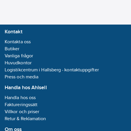
Kabellängd: 1,2-150 m.
TEKNISKA DATA
Artikelnummer:
4210615
Lev.
Kontakt
5706445340095
artikelnr:
Ean
Kontakta oss
5706445340095
artikelnr:
Butiker
Materialklass
Vanliga frågor
QF329B
Huvudkontor
Logistikcentrum i Hallsberg - kontaktuppgifter
Press och media
Handla hos Ahlsell
Handla hos oss
Faktureringssätt
Villkor och priser
Retur & Reklamation
Om oss