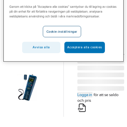
Outlet
Genom att klicka på "Acceptera alla cookies" samtycker du till lagring av cookies
på din enhet för att förbättra navigeringen på webbplatsen, analysera
ELMA
Branscher
webbplatsens användning och bistå i våra marknadsföringsinsatser.
Kabeltestare
Tjänster
LAN Elma 45
Cookie-inställningar
NÄTVERKSTEST ELMA
Vårt erbjudande
45 LAN
Aktuellt
Avvisa alla
Acceptera alla cookies
Artikelnummer:
4210615
Lev.
5706445340095
artikelnr:
Logga in
för att se saldo
och pris