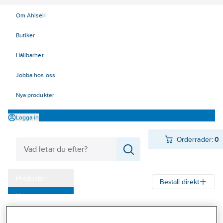
Om Ahlsell
Butiker
Hållbarhet
Jobba hos oss
Nya produkter
Logga in
Orderrader:
0
Produkter
Beställ direkt
Varumärken
Ahlsell
Produkter
El
Mätinstrument 42
42 Mätinstrument
Kampanjer
Data/Tele/Opto
Elma