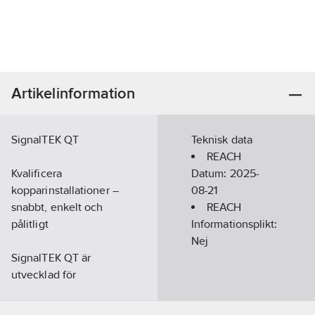
Artikelinformation
SignalTEK QT
Teknisk data
REACH
Kvalificera
Datum:
2025-
kopparinstallationer –
08-21
snabbt, enkelt och
REACH
pålitligt
Informationsplikt:
Nej
SignalTEK QT är
utvecklad för
installatörer och
tekniker som vill ha en