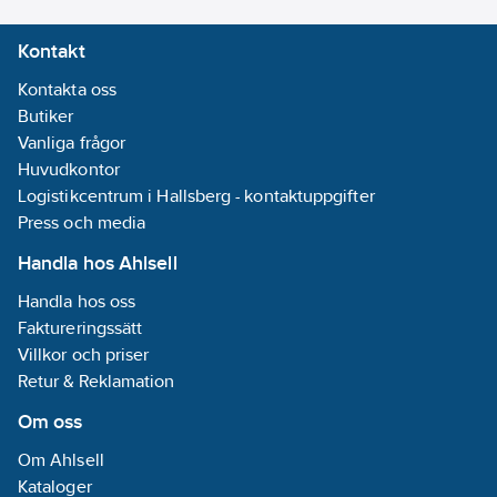
levererar resultat på
Kontakt
bara fem sekunder.
Den mäter Near-End
Kontakta oss
Crosstalk (NEXT),
Butiker
Return Loss och
Vanliga frågor
Insertion Loss och
Huvudkontor
visar tydligt om
Logistikcentrum i Hallsberg - kontaktuppgifter
installationen kan
Press och media
stödja hastigheter från
Handla hos Ahlsell
10 Mb/s till 10 Gb/s.
Handla hos oss
Med live wiremap och
Faktureringssätt
TDR-
Villkor och priser
felsökningsfunktion
Retur & Reklamation
kan installationer
Om oss
verifieras och fel
lokaliseras snabbt.
Om Ahlsell
Inbyggd
Kataloger