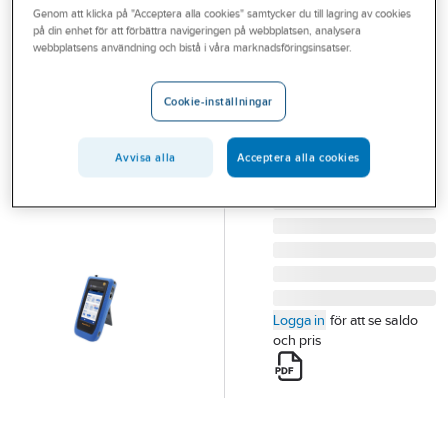
Genom att klicka på "Acceptera alla cookies" samtycker du till lagring av cookies
Outlet
på din enhet för att förbättra navigeringen på webbplatsen, analysera
webbplatsens användning och bistå i våra marknadsföringsinsatser.
Nätverkstestare
Branscher
SignalTEK QT
Tjänster
Cookie-inställningar
NÄTVERKSTEST
Vårt erbjudande
SIGNALTEK QT
Artikelnummer:
4204031
Avvisa alla
Acceptera alla cookies
Aktuellt
Lev.
5056310406075
artikelnr:
Logga in
för att se saldo
och pris