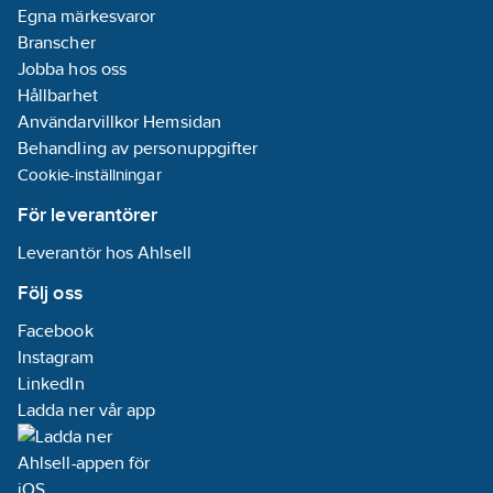
nätverksdiagnostik
Egna märkesvaror
som Ping, Traceroute,
Branscher
switch-information
Jobba hos oss
och PoE-
Hållbarhet
belastningstest upp till
Användarvillkor Hemsidan
90 W gör det möjligt
Behandling av personuppgifter
att analysera
Cookie-inställningar
anslutningar på plats.
För leverantörer
Via AnyWARE Cloud
Leverantör hos Ahlsell
kan projekt förberedas
Följ oss
online, synkroniseras
direkt till testaren och
Facebook
därefter laddas upp till
Instagram
molnet. Testresultaten
LinkedIn
sparas centralt och
Ladda ner vår app
kan skrivas ut som
professionella PDF-
rapporter, vilket