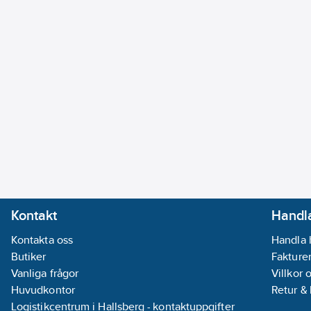
Kontakt
Handla
Kontakta oss
Handla 
Butiker
Fakturer
Vanliga frågor
Villkor 
Huvudkontor
Retur &
Logistikcentrum i Hallsberg - kontaktuppgifter