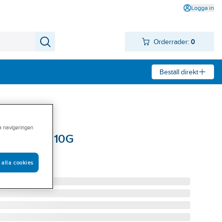
Logga in
Orderrader:
0
Beställ direkt
ra navigeringen
 SignalTek 10G
ALTEK 10G
 alla cookies
455