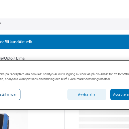
nde
Bli kund
Aktuellt
le/Opto
Elma
ELMA
cka på "Acceptera alla cookies" samtycker du till lagring av cookies på din enhet för att förbätt
Nätverkstestare
en, analysera webbplatsens användning och bistå i våra marknadsföringsinsatser.
NÄTVERKSTESTARE SIGN
Artikelnummer:
4202843
Avvisa alla
Acceptera
ställningar
Lev. artikelnr:
5056310400