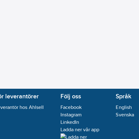
ör leverantörer
Följ oss
Språk
verantör hos Ahlsell
Facebook
English
Instagram
Svenska
LinkedIn
Ladda ner vår app