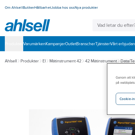
Om Ahlsell
Butiker
Hållbarhet
Jobba hos oss
Nya produkter
Produkter
Varumärken
Kampanjer
Outlet
Branscher
Tjänster
Vårt erbjuda
Ahlsell
Produkter
El
Mätinstrument 42
42 Mätinstrument
Data/Te
Genom att kli
på webbplats
Cookie-in