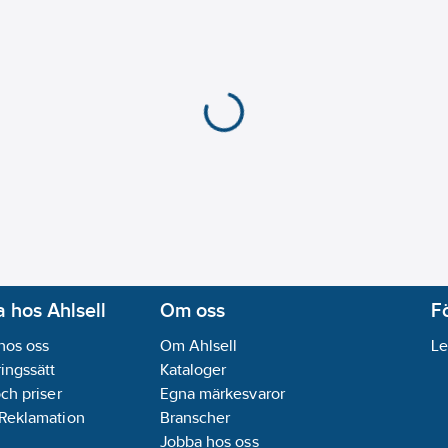
 hos Ahlsell
Om oss
F
hos oss
Om Ahlsell
Le
ingssätt
Kataloger
och priser
Egna märkesvaror
 Reklamation
Branscher
Jobba hos oss