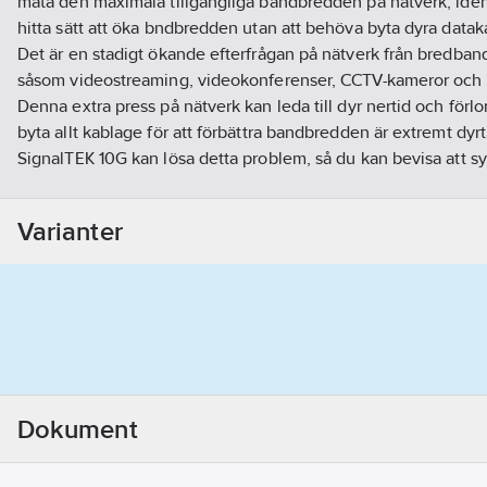
mäta den maximala tillgängliga bandbredden på nätverk, ident
hitta sätt att öka bndbredden utan att behöva byta dyra dataka
Det är en stadigt ökande efterfrågan på nätverk från bredban
såsom videostreaming, videokonferenser, CCTV-kameror och 
Denna extra press på nätverk kan leda till dyr nertid och förlo
byta allt kablage för att förbättra bandbredden är extremt dyrt
SignalTEK 10G kan lösa detta problem, så du kan bevisa att s
krävda bandbredden, innan du gör en dyr investering i nytt k
Genom att simulera den faktiska nätverkstrafiken, ger Signa
Varianter
möjlighet att testa, utföra felsökning och dokumentera nätver
datakabelprestanda på upp till 10 Gb/s efter 10 Gigabit Ethern
maximalt belastningstest verifierar testeran, vilken maximal 
kablar eller infrastruktur kan stödja, och fastslår vilken hårdv
fungerar på en existerande länk. Detta sparar massor av tid o
med att byta datakabler.
Artikelnummer:
4202843
Lev. artikelnr:
5056310400455
Dokument
Ean artikelnr:
5056310400455
Materialklass
QF3290