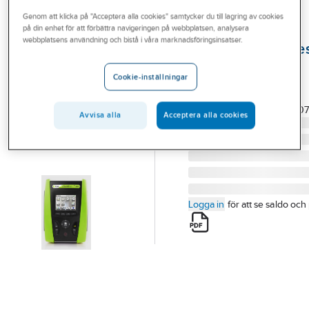
Outlet
Genom att klicka på "Acceptera alla cookies" samtycker du till lagring av cookies
på din enhet för att förbättra navigeringen på webbplatsen, analysera
ELMA
Branscher
webbplatsens användning och bistå i våra marknadsföringsinsatser.
Multiinstallatioste
Tjänster
Combitest 425
Cookie-inställningar
COMBITEST 425
Vårt erbjudande
Artikelnummer:
4200953
Lev. artikelnr:
5706445500
Bli kund
Avvisa alla
Acceptera alla cookies
Aktuellt
Logga in
för att se saldo och 