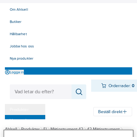
Om Ahlsell
Butiker
Hållbarhet
Jobba hos oss
Nya produkter
Logga in
Orderrader:
0
Produkter
Beställ direkt
Varumärken
Ahlsell
Produkter
El
Mätinstrument 42
42 Mätinstrument
Kampanjer
Data/Tele/Opto
Elma