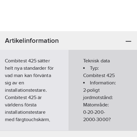
Artikelinformation
Combitest 425 sätter
Teknisk data
helt nya standarder för
Typ:
vad man kan förvänta
Combitest 425
sig av en
Information:
installationstestare.
2-poligt
Combitest 425 är
jordmotstånd:
världens första
Mätområde:
installationstestare
0-20-200-
med färgtouchskärm,
2000-3000?
som gör navigation,
Upplösning:
test och namngivning
0,01-0,1-1?