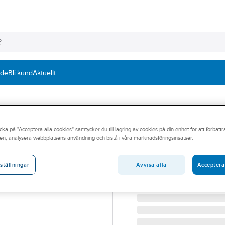
nde
Bli kund
Aktuellt
Avledningsslang,
cka på "Acceptera alla cookies" samtycker du till lagring av cookies på din enhet för att förbätt
en, analysera webbplatsens användning och bistå i våra marknadsföringsinsatser.
SLANG FLEX DRAIN 10
Artikelnummer:
19062641
Lev. artikelnr:
FXD8S
Avvisa alla
Acceptera
ställningar