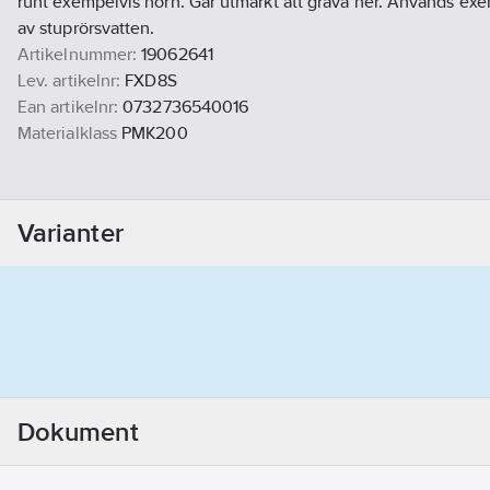
runt exempelvis hörn. Går utmärkt att gräva ner. Används exem
av stuprörsvatten.
Artikelnummer:
19062641
Lev. artikelnr:
FXD8S
Ean artikelnr:
0732736540016
Materialklass
PMK200
Varianter
Dokument