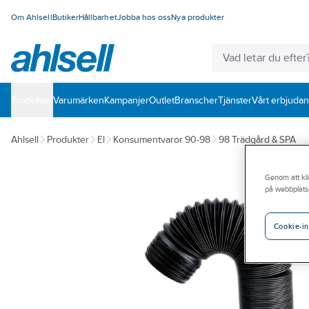
Om Ahlsell
Butiker
Hållbarhet
Jobba hos oss
Nya produkter
Produkter
Varumärken
Kampanjer
Outlet
Branscher
Tjänster
Vårt erbjuda
Ahlsell
Produkter
El
Konsumentvaror 90-98
98 Trädgård & SPA
Genom att kli
på webbplats
Cookie-in