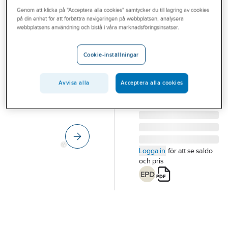
Outlet
Genom att klicka på "Acceptera alla cookies" samtycker du till lagring av cookies
KLIMATFABRIKEN
på din enhet för att förbättra navigeringen på webbplatsen, analysera
Badrumsfläkt
Branscher
webbplatsens användning och bistå i våra marknadsföringsinsatser.
Klimat K7
Tjänster
BADRUMSFLÄKT
Cookie-inställningar
KLIMAT K7 VIT
Vårt erbjudande
Artikelnummer:
9302520
Lev. artikelnr:
50001
Aktuellt
Avvisa alla
Acceptera alla cookies
Logga in
för att se saldo
och pris