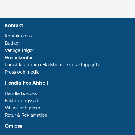
självjusterande
09-10
fuktstyrning,
Utförande:
närvarosensor
Sju fläktar i en
Kontakt
rörelse/ljus, timer,
(6
vädringsfunktion,
Kontakta oss
ventilationslösningar
termostat, manuell
Butiker
+ 1
start/stopp via brytare.
Vanliga frågor
värmeförflyttare).
Självkalibrerande
Huvudkontor
Typ:
K7 -
motor med inbyggd
Logistikcentrum i Hallsberg - kontaktuppgifter
Miljöbedömd
farthållare som
Press och media
Sunda hus
optimerar
REACH
Handla hos Ahlsell
ventilationsflödet och
Informationsplikt:
Handla hos oss
motverkar kallras även
Nej
Faktureringssätt
när fläkten går på
Villkor och priser
lågvarv. Försumbar
Retur & Reklamation
energiförbrukning 3
Watt. Material med låg
Om oss
miljöpåverkan (PP).