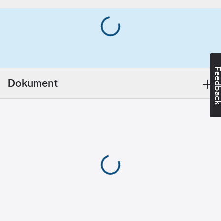
Djup:
55
mm
– Enkel att installera:
Skruva upp
Sammansättning:
väggramen
Övrigt
(integrerade
tätningar). Anslut fas
Medietemperatur:
Feedba
och nolla. Klart!
5-35
°C
Dokument
– Enkelt att välja
funktion: Lyft
Monteringsmetod:
täcklocket. Välj läge.
Utanpåliggande
Klart!
montage
– Enkel att rengöra:
Motorenhet med
Märkspänning:
bajonettfattning gör
230
V
fläkten enkel att ta isär
och rengöra.
Kapslingsklass
(IP):
IP44
Fyra hastigheter för
REACH
optimal ventilation,
Datum:
2021-