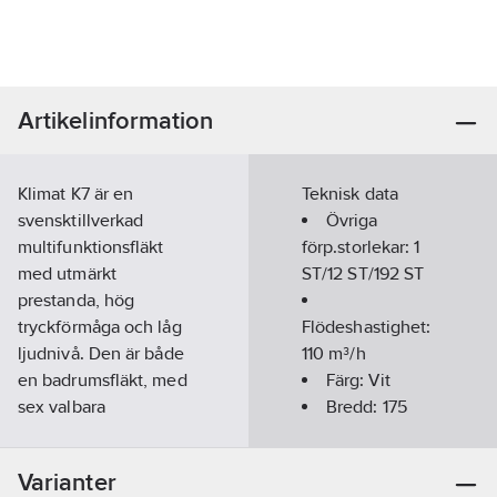
Artikelinformation
Klimat K7 är en
Teknisk data
svensktillverkad
Övriga
multifunktionsfläkt
förp.storlekar:
1
med utmärkt
ST/12 ST/192 ST
prestanda, hög
tryckförmåga och låg
Flödeshastighet:
ljudnivå. Den är både
110
m³/h
en badrumsfläkt, med
Färg:
Vit
sex valbara
Bredd:
175
ventilationslösningar
mm
och en
Höjd:
175
Varianter
värmeförflyttare.
mm