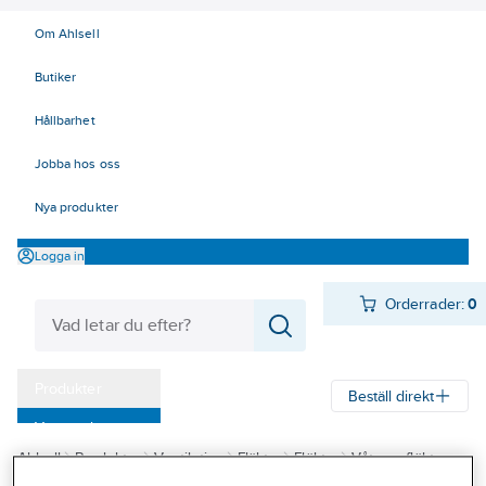
Om Ahlsell
Butiker
Hållbarhet
Jobba hos oss
Nya produkter
Logga in
Orderrader:
0
Produkter
Beställ direkt
Varumärken
Ahlsell
Produkter
Ventilation
Fläktar
Fläktar
Våtrumsfläktar
Kampanjer