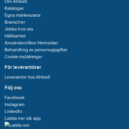
Om Ahlsell
Kataloger
Allpolig brytare Ja
Egna märkesvaror
Isolationsklass Klass II
Branscher
ska ej skyddsjordas
Jobba hos oss
Certifikat S - Intertek
Hållbarhet
Märkningar CE
Användarvillkor Hemsidan
Material Polypropen
Behandling av personuppgifter
(låg miljöpåverkan)
Cookie-inställningar
Anslutning Dold eller
För leverantörer
utanpåliggande
Leverantör hos Ahlsell
Kanal Ø: Ø100 mm
(håltagning Ø110 mm)
Följ oss
Placering Vägg eller
Facebook
tak
Instagram
Typ av motor BLDC
LinkedIn
Garanti 5 år
Ladda ner vår app
Varvtal: låg, Kapacitet: