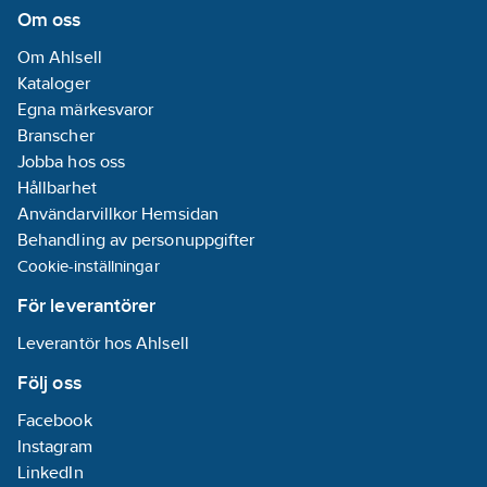
Diameter
Om oss
ledare:
0.56
Om Ahlsell
mm
Kataloger
Nominell
Egna märkesvaror
ledararea:
0.25
Branscher
mm²
Jobba hos oss
Ledaryta:
Hållbarhet
Blank
Användarvillkor Hemsidan
Antal
Behandling av personuppgifter
ledare/kärnor:
8
Cookie-inställningar
Kabelgeometri:
För leverantörer
Rund
Leverantör hos Ahlsell
Antal
tvinnade
Följ oss
kablar:
4
Facebook
Tillåten
Instagram
omgivningstemperatur
LinkedIn
under drift utan