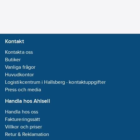
Ja
Syrahalt (EN
13501-6):
a1
Material
kärnisolering:
Kontakt
Övrigt
Kontakta oss
Kategori
Butiker
ledare:
Klass 1 =
Vanliga frågor
Entrådig
Huvudkontor
Material
Logistikcentrum i Hallsberg - kontaktuppgifter
ledare:
Koppar
Press och media
Partmärkning:
Handla hos Ahlsell
Färg
Handla hos oss
Faktureringssätt
Specifikation
Villkor och priser
kärnisolering:
Retur & Reklamation
PE (polyeten)