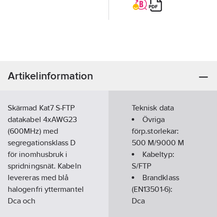
Artikelinformation
Skärmad Kat7 S-FTP
Teknisk data
datakabel 4xAWG23
Övriga
(600MHz) med
förp.storlekar:
segregationsklass D
500 M/9000 M
för inomhusbruk i
Kabeltyp:
spridningsnät. Kabeln
S/FTP
levereras med blå
Brandklass
halogenfri yttermantel
(EN13501-6):
Dca och
Dca
metermarkering tryckt
Kategori:
7