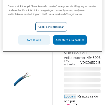
Outlet
Nätverkskabel skärmad
Cat7A skärmad
Genom att klicka på "Acceptera alla cookies" samtycker du till lagring av cookies
på din enhet för att förbättra navigeringen på webbplatsen, analysera
Branscher
webbplatsens användning och bistå i våra marknadsföringsinsatser.
SCHNEIDER ELECTRIC
Tjänster
Datakabel
Cookie-inställningar
Actassi C7
Vårt erbjudande
S/FTP 4P Dca
Aktuellt
Avvisa alla
Acceptera alla cookies
KAT 7 S/FTP 4P DCA
BLÅ T500 (*0)
VDICD657218
Artikelnummer:
4948905
Lev.
VDICD657218
artikelnr:
Logga in
för att se saldo
och pris