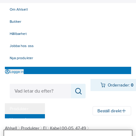
Om Ahlsell
Butiker
Hållbarhet
Jobba hos oss
Nya produkter
Logga in
Orderrader:
0
Produkter
Beställ direkt
Varumärken
Ahlsell
Produkter
El
Kabel 00-05, 47-49
Kampanjer
47/49 Data, Bus och Optokablar
Nätverkskabel