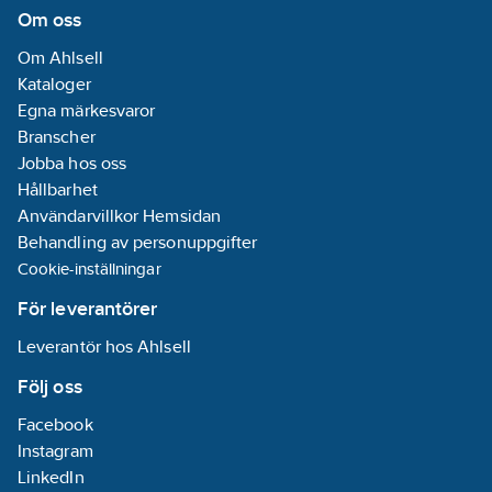
kärnisolering:
Om oss
PE (polyeten)
Om Ahlsell
Diameter
Kataloger
ledare:
0.56
Egna märkesvaror
mm
Branscher
Märkning
Jobba hos oss
ledare (HD 308
Hållbarhet
S2):
Nej
Användarvillkor Hemsidan
Ledaryta:
Behandling av personuppgifter
Blank
Cookie-inställningar
Antal
ledare/kärnor:
8
För leverantörer
Leverantör hos Ahlsell
Kabelgeometri:
Rund
Följ oss
Antal
Facebook
tvinnade
Instagram
kablar:
4
LinkedIn
Tillåten