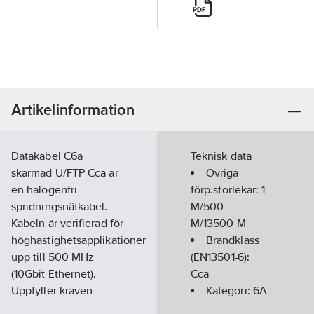
Artikelinformation
Datakabel C6a
Teknisk data
skärmad U/FTP Cca är
Övriga
en halogenfri
förp.storlekar:
1
spridningsnätkabel.
M/500
Kabeln är verifierad för
M/13500 M
höghastighetsapplikationer
Brandklass
upp till 500 MHz
(EN13501-6):
(10Gbit Ethernet).
Cca
Uppfyller kraven
Kategori:
6A
enligt EN 50173-1 Class
(IEC)