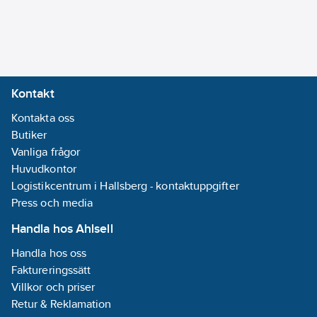
Halogenfri
(IEC 60754-2):
Ja
Syrahalt (EN
13501-6):
a1
Kontakt
Material
Kontakta oss
kärnisolering:
Butiker
Övrigt
Vanliga frågor
Kategori
Huvudkontor
ledare:
Klass 1 =
Logistikcentrum i Hallsberg - kontaktuppgifter
Entrådig
Press och media
Material
ledare:
Koppar
Handla hos Ahlsell
Handla hos oss
Partmärkning:
Faktureringssätt
Färg
Villkor och priser
Retur & Reklamation
Specifikation