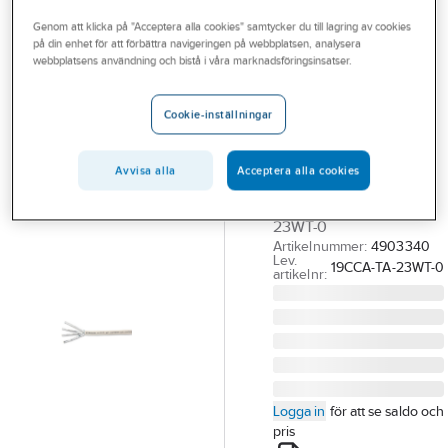
Outlet
Nätverkskabel skärmad
Cat6A skärmad
Genom att klicka på "Acceptera alla cookies" samtycker du till lagring av cookies
på din enhet för att förbättra navigeringen på webbplatsen, analysera
Branscher
webbplatsens användning och bistå i våra marknadsföringsinsatser.
EUROLAN
Tjänster
Datakabel C6A
Cookie-inställningar
U/FTP VIT LSZH
Vårt erbjudande
Cca
Bli kund
Avvisa alla
Acceptera alla cookies
C6A U/FTP VIT LSZH
Aktuellt
CCA (*5) 19CCA-TA-
23WT-0
Artikelnummer:
4903340
Lev.
19CCA-TA-23WT-0
artikelnr:
Logga in
för att se saldo och
pris