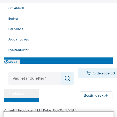
Om Ahlsell
Butiker
Hållbarhet
Jobba hos oss
Nya produkter
Logga in
Orderrader:
0
Produkter
Beställ direkt
Varumärken
Ahlsell
Produkter
El
Kabel 00-05, 47-49
Kampanjer
47/49 Data, Bus och Optokablar
Nätverkskabel