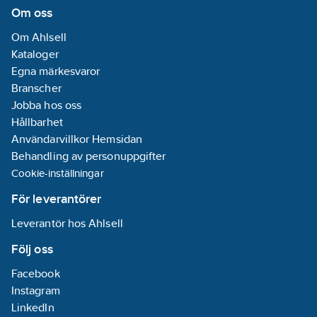
Övrigt
Om oss
Kategori
Om Ahlsell
ledare:
Klass 1 =
Kataloger
Entrådig
Egna märkesvaror
Material
Branscher
ledare:
Koppar
Jobba hos oss
Hållbarhet
Partmärkning:
Användarvillkor Hemsidan
Färg
Behandling av personuppgifter
Cookie-inställningar
Specifikation
kärnisolering:
För leverantörer
PE (polyeten)
Leverantör hos Ahlsell
Diameter
ledare:
0.56
Följ oss
mm
Facebook
Märkning
Instagram
ledare (HD 308
LinkedIn
S2):
Nej