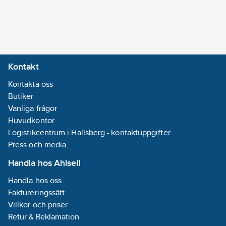
Armering/Förstärkning:
Ingen
Storlek
(AWG):
23
Kontakt
Halogenfri
Kontakta oss
(IEC 60754-1):
Butiker
Ja
Vanliga frågor
Halogenfri
Huvudkontor
(IEC 60754-2):
Logistikcentrum i Hallsberg - kontaktuppgifter
Nej
Press och media
Halogenfri
(IEC 60754-3):
Handla hos Ahlsell
Nej
Handla hos oss
Syrahalt (EN
Faktureringssätt
13501-6):
a1
Villkor och priser
Material
Retur & Reklamation
kärnisolering: