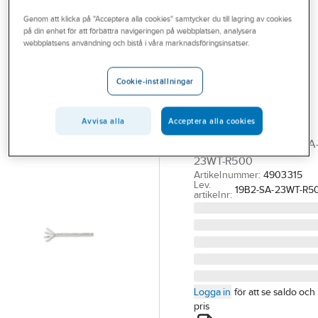
Outlet
Nätverkskabel skärmad
Cat6A skärmad
Genom att klicka på "Acceptera alla cookies" samtycker du till lagring av cookies
på din enhet för att förbättra navigeringen på webbplatsen, analysera
Branscher
webbplatsens användning och bistå i våra marknadsföringsinsatser.
EUROLAN
Tjänster
Datakabel C6A
Cookie-inställningar
S/FTP VIT LSZH
Vårt erbjudande
B2ca
Bli kund
Avvisa alla
Acceptera alla cookies
C6A S/FTP VIT LSZH
Aktuellt
B2CA T500 (*0) 19B2-SA
23WT-R500
Artikelnummer:
4903315
Lev.
19B2-SA-23WT-R5
artikelnr:
Logga in
för att se saldo och
pris