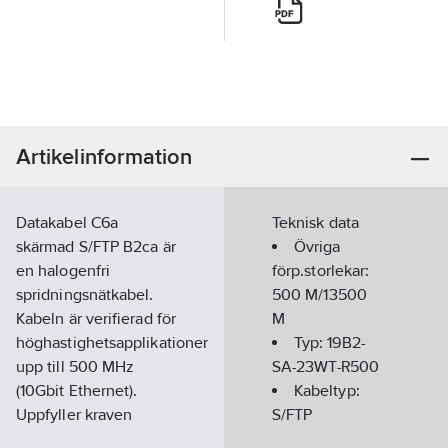
Artikelinformation
Datakabel C6a
Teknisk data
skärmad S/FTP B2ca är
Övriga
en halogenfri
förp.storlekar:
spridningsnätkabel.
500 M/13500
Kabeln är verifierad för
M
höghastighetsapplikationer
Typ:
19B2-
upp till 500 MHz
SA-23WT-R500
(10Gbit Ethernet).
Kabeltyp:
Uppfyller kraven
S/FTP
enligt EN 50173-1 Class
Brandklass