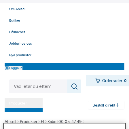
Om Ahlsell
Butiker
Hållbarhet
Jobba hos oss
Nya produkter
Logga in
Orderrader:
0
Produkter
Beställ direkt
Varumärken
Ahlsell
Produkter
El
Kabel 00-05, 47-49
Kampanjer
47/49 Data, Bus och Optokablar
Nätverkskabel