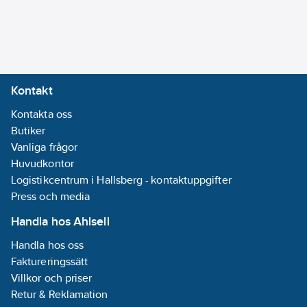
2):
Ja
Armering/Förstärkning:
Ingen
Storlek
Kontakt
(AWG):
23
Kontakta oss
Halogenfri
Butiker
(IEC 60754-1):
Vanliga frågor
Ja
Huvudkontor
Halogenfri
Logistikcentrum i Hallsberg - kontaktuppgifter
(IEC 60754-2):
Press och media
Nej
Halogenfri
Handla hos Ahlsell
(IEC 60754-3):
Handla hos oss
Nej
Faktureringssätt
Syrahalt (EN
Villkor och priser
13501-6):
a1
Retur & Reklamation
Material