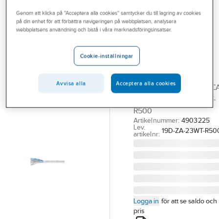
Outlet
Nätverkskabel skärmad
Cat6A skärmad
Genom att klicka på "Acceptera alla cookies" samtycker du till lagring av cookies
på din enhet för att förbättra navigeringen på webbplatsen, analysera
Branscher
webbplatsens användning och bistå i våra marknadsföringsinsatser.
EUROLAN
Tjänster
Datakabel C6A
Cookie-inställningar
F/FTP vit LSZH
Vårt erbjudande
Dca
Aktuellt
Avvisa alla
Acceptera alla cookies
C6A F/FTP VIT LSZH DC
T500 (*0) 19D-ZA-23WT-
R500
Artikelnummer:
4903225
Lev.
19D-ZA-23WT-R50
artikelnr:
Logga in
för att se saldo och
pris