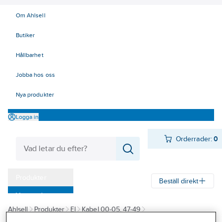
Om Ahlsell
Butiker
Hållbarhet
Jobba hos oss
Nya produkter
Logga in
Orderrader:
0
Produkter
Beställ direkt
Varumärken
Ahlsell
Produkter
El
Kabel 00-05, 47-49
Kampanjer
47/49 Data, Bus och Optokablar
Nätverkskabel