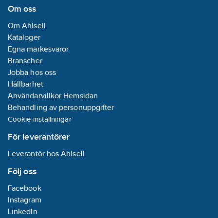
kärnisolering:
Om oss
Övrigt
Om Ahlsell
Kategori
Kataloger
ledare:
Klass 1 =
Egna märkesvaror
Entrådig
Branscher
Material
Jobba hos oss
ledare:
Koppar
Hållbarhet
Användarvillkor Hemsidan
Partmärkning:
Behandling av personuppgifter
Färg
Cookie-inställningar
Specifikation
För leverantörer
kärnisolering:
Leverantör hos Ahlsell
PE (polyeten)
Diameter
Följ oss
ledare:
0.56
Facebook
mm
Instagram
Märkning
LinkedIn
ledare (HD 308