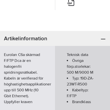
Artikelinformation
Eurolan C6a skärmad
Teknisk data
F/FTP Dca är en
Övriga
halogenfri
förp.storlekar:
spridningsnätkabel.
500 M/9000 M
Kabeln är verifierad för
Typ:
19D-ZA-
höghastighetsapplikationer
23WT-R500
upp till 500 MHz (10
Kabeltyp:
Gbit Ethernet).
F/FTP
Uppfyller kraven
Brandklass
enligt EN 50173-1 Class
(EN13501-6):