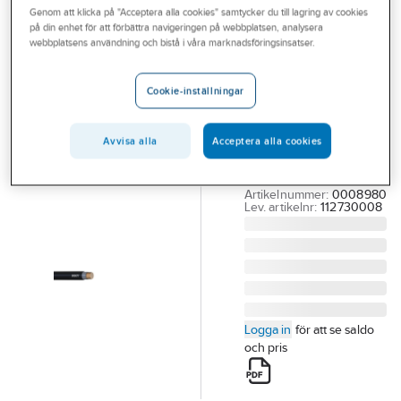
Genom att klicka på "Acceptera alla cookies" samtycker du till lagring av cookies
Outlet
på din enhet för att förbättra navigeringen på webbplatsen, analysera
NKT
webbplatsens användning och bistå i våra marknadsföringsinsatser.
Branscher
Jordkabel RXQ
Tjänster
1kV Dca
Cookie-inställningar
RXQ XTRA 1X185
Vårt erbjudande
0,6/1KV DCA (*5)
Avvisa alla
Acceptera alla cookies
Aktuellt
KOPPARKABEL 1 KV
LSZH
Artikelnummer:
0008980
Lev. artikelnr:
112730008
Logga in
för att se saldo
och pris