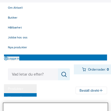
Om Ahlsell
Butiker
Hållbarhet
Jobba hos oss
Nya produkter
Logga in
Orderrader:
0
Produkter
Beställ direkt
Varumärken
Ahlsell
Produkter
El
Kabel 00-05, 47-49
00 Kraftkabel
Kampanjer
Jordkabel halogenfri 1 kV