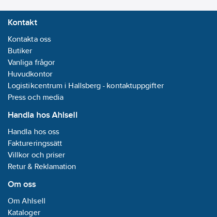
ledare:
Koppar
Kontakt
Diameter
ledare:
17.6
mm
Kontakta oss
Ledarform:
Butiker
Rund
Vanliga frågor
Max. tillåten
Huvudkontor
temperatur
Logistikcentrum i Hallsberg - kontaktuppgifter
ledare:
90
°C
Press och media
Antal
Handla hos Ahlsell
extraledare:
0
Handla hos oss
Armering/Förstärkning:
Faktureringssätt
Ingen
Villkor och priser
Halogenfri
Retur & Reklamation
(IEC 60754-2):
Om oss
Ja
Syrahalt (EN
Om Ahlsell
13501-6):
a1
Kataloger