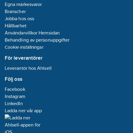
Skärm:
Nej
Egna märkesvaror
Material
Branscher
kärnisolering:
Jobba hos oss
Övrigt
Hållbarhet
Resistans
Användarvillkor Hemsidan
ledare vid
Behandling av personuppgifter
20°C:
0.106
Cookie-inställningar
Ohm/km
För leverantörer
Partmärkning:
Leverantör hos Ahlsell
Siffror
Följ oss
Specifikation
Facebook
kärnisolering:
Instagram
XLPE (VPE)
LinkedIn
Märkning
Ladda ner vår app
ledare (HD 308
S2):
Nej
Nominell