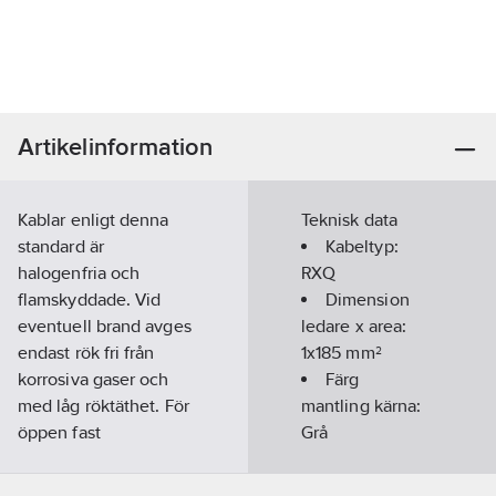
Artikelinformation
Kablar enligt denna
Teknisk data
standard är
Kabeltyp:
halogenfria och
RXQ
flamskyddade. Vid
Dimension
eventuell brand avges
ledare x area:
endast rök fri från
1x185 mm²
korrosiva gaser och
Färg
med låg röktäthet. För
mantling kärna:
öppen fast
Grå
förläggning, inom- och
Brandklass
utomhus, i rör samt i
(EN13501-6):