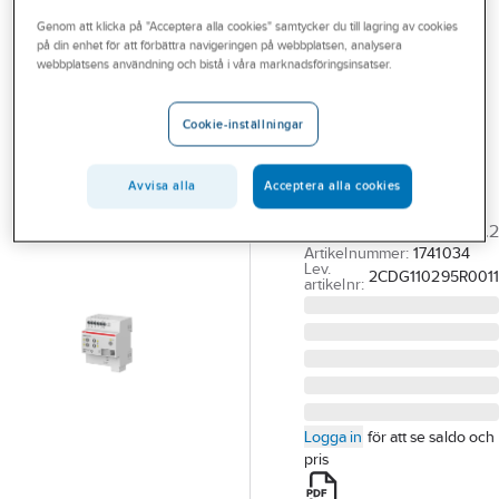
Outlet
Genom att klicka på "Acceptera alla cookies" samtycker du till lagring av cookies
på din enhet för att förbättra navigeringen på webbplatsen, analysera
ABB
Branscher
webbplatsens användning och bistå i våra marknadsföringsinsatser.
Jalusiaktor med
Tjänster
manuell kontroll
Cookie-inställningar
för 24 VDC-
Vårt erbjudande
motorer
Aktuellt
Avvisa alla
Acceptera alla cookies
MARK/JALU AKT MAN
2K 24VDC JRA/S2.24.2.2
Artikelnummer:
1741034
Lev.
2CDG110295R001
artikelnr:
Logga in
för att se saldo och
pris