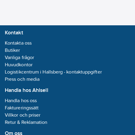
adapter)
Kapslingsklass
(IP):
IP20
Kontakt
Minsta djup
Kontakta oss
på infälld
Butiker
installationsdosa:
Vanliga frågor
64.5
mm
Huvudkontor
REACH
Logistikcentrum i Hallsberg - kontaktuppgifter
Datum:
2024-
Press och media
08-21
REACH
Handla hos Ahlsell
Informationsplikt:
Handla hos oss
Nej
Faktureringssätt
Villkor och priser
Retur & Reklamation
Om oss