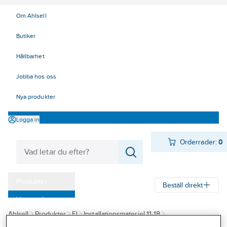
Om Ahlsell
Butiker
Hållbarhet
Jobba hos oss
Nya produkter
Logga in
Orderrader:
0
Produkter
Beställ direkt
Varumärken
Ahlsell
Produkter
El
Installationsmateriel 11-18
Kampanjer
17 Fastighetsautomation / IoT
KNX
Jalusiaktorer