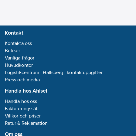
Radiofrekvens:
Nej
Bussystem
LON:
Nej
Kontakt
Bussystem
Kontakta oss
Powernet:
Nej
Butiker
Bussystem
Vanliga frågor
övriga:
Ingen
Huvudkontor
Logistikcentrum i Hallsberg - kontaktuppgifter
Dubbelriktad
Press och media
radiofrekvens:
Nej
Handla hos Ahlsell
Handla hos oss
Bussanslutning
Faktureringssätt
ingår:
Nej
Villkor och priser
Avtagbar
Retur & Reklamation
bussmodul:
Nej
Omformare
Om oss