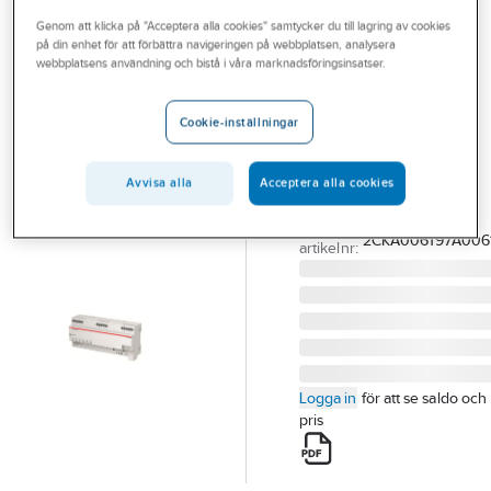
Outlet
Genom att klicka på "Acceptera alla cookies" samtycker du till lagring av cookies
på din enhet för att förbättra navigeringen på webbplatsen, analysera
ABB
Branscher
webbplatsens användning och bistå i våra marknadsföringsinsatser.
Universal LED-
Tjänster
dimmer 6-kanal
Cookie-inställningar
315W
Vårt erbjudande
LED DIMMER 6-K 315W
Bli kund
Avvisa alla
Acceptera alla cookies
UD/S6.315.2.1
Aktuellt
Artikelnummer:
1739497
Lev.
2CKA006197A006
artikelnr:
Logga in
för att se saldo och
pris