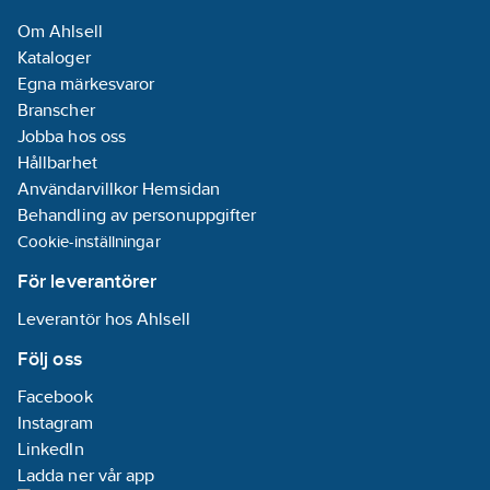
ingång:
Nej
Om Ahlsell
Manuell
Kataloger
styrning/handaktivering:
Egna märkesvaror
Ja
Branscher
Med LED-
Jobba hos oss
indikering:
Nej
Hållbarhet
Effekttillsats
Användarvillkor Hemsidan
användbar:
Nej
Behandling av personuppgifter
Parallelldrift
Cookie-inställningar
möjlig:
Ja
För leverantörer
Frekvensområde:
Leverantör hos Ahlsell
50-60
Hz
Följ oss
Kapslingsklass
Facebook
(IP):
IP20
Instagram
Minsta djup
LinkedIn
på infälld
Ladda ner vår app
installationsdosa: