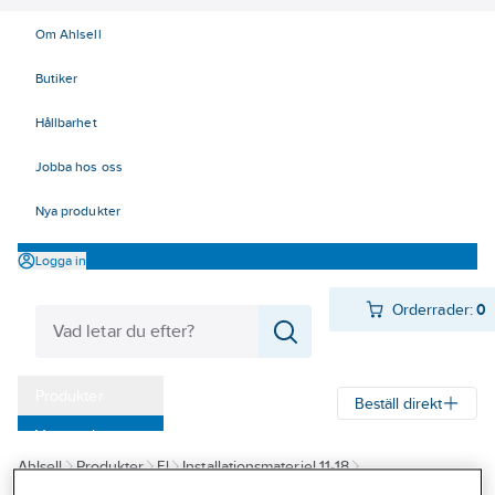
Om Ahlsell
Butiker
Hållbarhet
Jobba hos oss
Nya produkter
Logga in
Orderrader:
0
Produkter
Beställ direkt
Varumärken
Ahlsell
Produkter
El
Installationsmateriel 11-18
Kampanjer
17 Fastighetsautomation / IoT
KNX
Dimmeraktorer