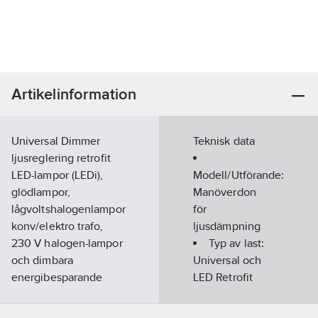
Artikelinformation
Universal Dimmer
Teknisk data
ljusreglering retrofit
LED-lampor (LEDi),
Modell/Utförande:
glödlampor,
Manöverdon
lågvoltshalogenlampor
för
konv/elektro trafo,
ljusdämpning
230 V halogen-lampor
Typ av last:
och dimbara
Universal och
energibesparande
LED Retrofit
halogenlampor.
Auto.detektering av
Spänningsområde: