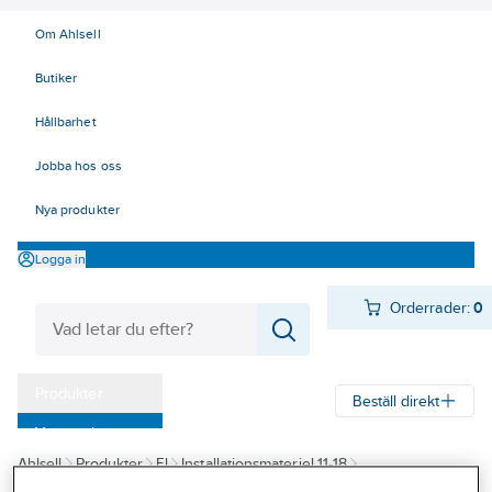
Om Ahlsell
Butiker
Hållbarhet
Jobba hos oss
Nya produkter
Logga in
Orderrader:
0
Produkter
Beställ direkt
Varumärken
Ahlsell
Produkter
El
Installationsmateriel 11-18
Kampanjer
14 Förläggningsmaterial
Dossystem
Multidosa