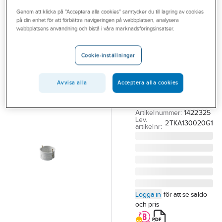
Outlet
Genom att klicka på "Acceptera alla cookies" samtycker du till lagring av cookies
på din enhet för att förbättra navigeringen på webbplatsen, analysera
ABB
Branscher
webbplatsens användning och bistå i våra marknadsföringsinsatser.
Apparatdosa,
Tjänster
AUS15.2,
Cookie-inställningar
efterinstallation,
Vårt erbjudande
ABB
Aktuellt
Avvisa alla
Acceptera alla cookies
DOSA FÖR SKIVVÄGG
AUS15.2 AUS15.2
Artikelnummer:
1422325
Lev.
2TKA130020G1
artikelnr:
Logga in
för att se saldo
och pris