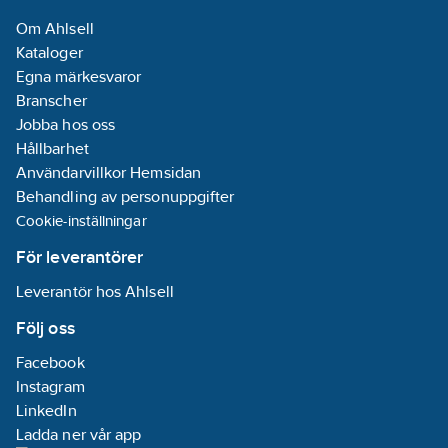
Nej
Om Ahlsell
Lägesfixerad
Kataloger
klämma:
Nej
Egna märkesvaror
Lämplig för
Branscher
kabeldiameter:
Jobba hos oss
8-13
mm
Hållbarhet
Max.
Användarvillkor Hemsidan
ledararea:
0
Behandling av personuppgifter
mm²
Cookie-inställningar
Med
avskärmning:
För leverantörer
Nej
Leverantör hos Ahlsell
Med skruvar:
Ja
Följ oss
Facebook
Studs/Munstycke:
Instagram
Ingen
LinkedIn
Plomberbar:
Ladda ner vår app
Nej