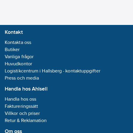
uppfyller
glödtrådsprovets krav
Kapslingsklass
enligt standard
(IP):
Övrigt
IEC/EN60670:2005
Material:
Kontakt
(850°C).
Plast
Artikelnummer:
Kontakta oss
1422325
Halogenfri:
Lev.
Butiker
Ja
2TKA130020G1
artikelnr:
Vanliga frågor
Intag
Ean
Huvudkontor
bakifrån:
Ja
6410011523841
artikelnr:
Logistikcentrum i Hallsberg - kontaktuppgifter
Rörlåsning:
Materialklass
Press och media
QE560A
Nej
Antal poler i
Handla hos Ahlsell
klämman:
0
Handla hos oss
Apparatens
Faktureringssätt
fastsättning:
Villkor och priser
Skruvning
Retur & Reklamation
Krok för
armaturmontering:
Om oss