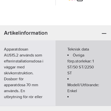
Artikelinformation
Apparatdosan
Teknisk data
AUS15.2 används som
Övriga
efterinstallationsdosa i
förp.storlekar:
1
väggar med
ST/50 ST/2250
skivkonstruktion.
ST
Dosborr för
apparatdosa 70 mm
Modell/Utförande:
används. En
Enkel
utbrytning för rör eller
kabel öppnas i dosan
Konstruktionstyp:
och dosan pressas i
Apparat-