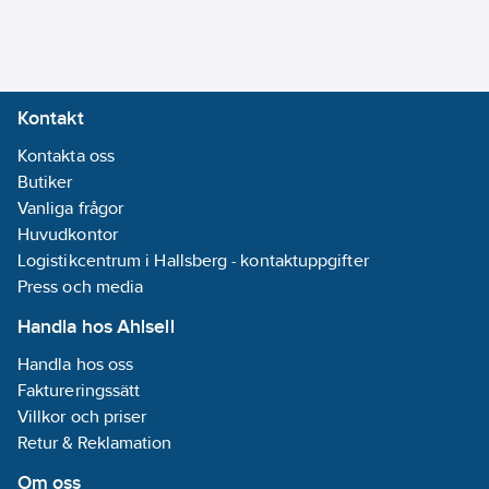
6330.0391.0
artikelnr:
skyddsnivå (IP):
Ean
IP34
7331980003006
artikelnr:
Antal poler:
Materialklass
QB6902
4
Kontakt
Skyddsnivå
Kontakta oss
samlingsskena:
Butiker
IP20
Vanliga frågor
Utrustad
Huvudkontor
med kontakter:
Logistikcentrum i Hallsberg - kontaktuppgifter
Nej
Press och media
Med
jordning:
Nej
Handla hos Ahlsell
Fot:
Ja
Handla hos oss
Inklusive
Faktureringssätt
golvplatta:
Nej
Villkor och priser
Med
Retur & Reklamation
monteringsplatta:
Nej
Om oss