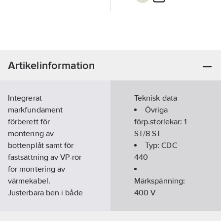
Artikelinformation
Integrerat
Teknisk data
markfundament
Övriga
förberett för
förp.storlekar:
1
montering av
ST/8 ST
bottenplåt samt för
Typ:
CDC
fastsättning av VP-rör
440
för montering av
värmekabel.
Märkspänning:
Justerbara ben i både
400
V
höjd- och vinkelled.
Märkström:
Glidbart skensystem
400
A