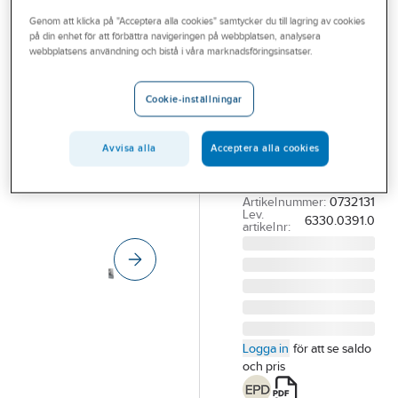
Outlet
Genom att klicka på "Acceptera alla cookies" samtycker du till lagring av cookies
på din enhet för att förbättra navigeringen på webbplatsen, analysera
KABELDON
Branscher
webbplatsens användning och bistå i våra marknadsföringsinsatser.
Kabelskåp
Tjänster
CDC, skåp med
Cookie-inställningar
skensystem,
Vårt erbjudande
400A
Bli kund
Avvisa alla
Acceptera alla cookies
KABELSKÅP CDC
Aktuellt
440
Artikelnummer:
0732131
Lev.
6330.0391.0
artikelnr:
Logga in
för att se saldo
och pris