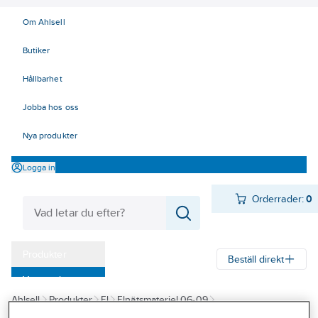
Om Ahlsell
Butiker
Hållbarhet
Jobba hos oss
Nya produkter
Logga in
Orderrader:
0
Produkter
Beställ direkt
Varumärken
Ahlsell
Produkter
El
Elnätsmateriel 06-09
Kampanjer
07 Kabelskåp och tillbehör
Elskåp (Kabel/Mark/Belysning)