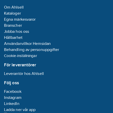
REACH
Om Ahlsell
Datum:
2025-
Kataloger
10-23
Egna märkesvaror
REACH
Branscher
Informationsplikt:
Jobba hos oss
Nej
Hållbarhet
Användarvillkor Hemsidan
Behandling av personuppgifter
Cookie-inställningar
För leverantörer
Leverantör hos Ahlsell
Följ oss
Facebook
Instagram
LinkedIn
Ladda ner vår app