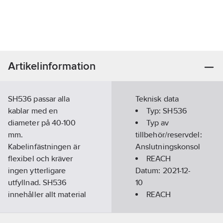
Artikelinformation
SH536 passar alla
Teknisk data
kablar med en
Typ:
SH536
diameter på 40-100
Typ av
mm.
tillbehör/reservdel:
Kabelinfästningen är
Anslutningskonsol
flexibel och kräver
REACH
ingen ytterligare
Datum:
2021-12-
utfyllnad. SH536
10
innehåller allt material
REACH
för infästning, en
Informationsplikt:
KG20 skenklämma
Nej