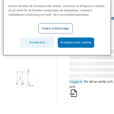
Outlet
Genom att klicka på "Acceptera alla cookies" samtycker du till lagring av cookies
på din enhet för att förbättra navigeringen på webbplatsen, analysera
ENSTO
Branscher
webbplatsens användning och bistå i våra marknadsföringsinsatser.
Ventilavledarfäst
Tjänster
SH536
Cookie-inställningar
VENTILAVLEDARFÄSTE
Vårt erbjudande
SH536
Bli kund
Avvisa alla
Acceptera alla cookies
Artikelnummer:
0634420
Lev. artikelnr:
SH536
Aktuellt
Logga in
för att se saldo och
pris