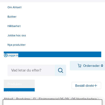
Om Ahlsell
Butiker
Hållbarhet
Jobba hos oss
Nya produkter
Logga in
Orderrader:
0
Produkter
Beställ direkt
Varumärken
Ahlsell
Produkter
El
Elnätsmateriel 06-09
06 Ventilavledare
Kampanjer
Ventilavledare tillbehör