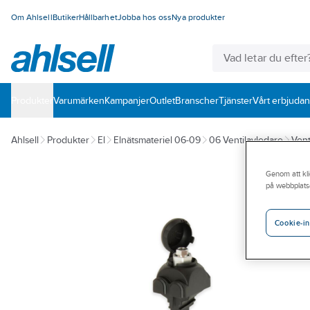
Om Ahlsell
Butiker
Hållbarhet
Jobba hos oss
Nya produkter
Produkter
Varumärken
Kampanjer
Outlet
Branscher
Tjänster
Vårt erbjuda
Ahlsell
Produkter
El
Elnätsmateriel 06-09
06 Ventilavledare
Vent
Genom att kli
på webbplats
Cookie-in