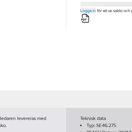
Logga in
för att se saldo och 
vledaren levereras med
Teknisk data
sko.
Typ:
SE46.275