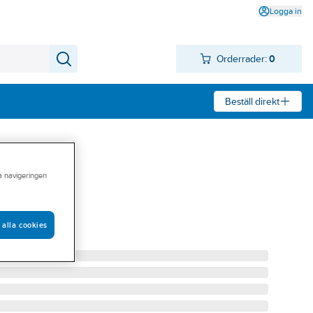
Logga in
Orderrader:
0
Beställ direkt
ra navigeringen
V
-15 SE46.275
 alla cookies