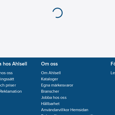
 hos Ahlsell
Om oss
F
hos oss
Om Ahlsell
Le
ingssätt
Kataloger
och priser
Egna märkesvaror
 Reklamation
Branscher
Jobba hos oss
Hållbarhet
Användarvillkor Hemsidan