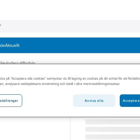
nde
Aktuellt
ilavledare tillbehör
cka på "Acceptera alla cookies" samtycker du till lagring av cookies på din enhet för att förbätt
ENSTO
en, analysera webbplatsens användning och bistå i våra marknadsföringsinsatser.
Ventilavledare L
VENTILAVLEDARE LV 275
Avvisa alla
Acceptera
ställningar
Artikelnummer:
0634259
Lev. artikelnr:
SE46.275-15