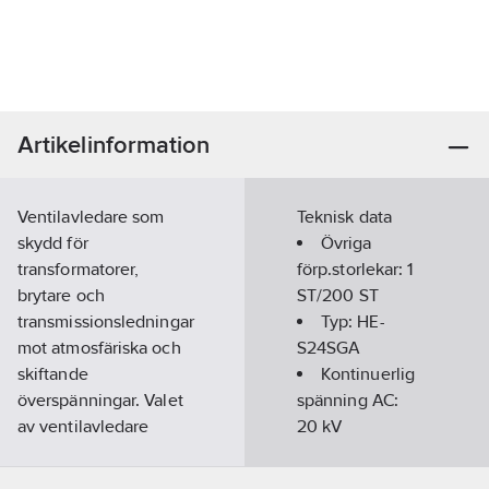
Artikelinformation
Ventilavledare som
Teknisk data
skydd för
Övriga
transformatorer,
förp.storlekar:
1
brytare och
ST/200 ST
transmissionsledningar
Typ:
HE-
mot atmosfäriska och
S24SGA
skiftande
Kontinuerlig
överspänningar. Valet
spänning AC:
av ventilavledare
20
kV
måste göras i enlighet
med IEC 60099
Märkspänning