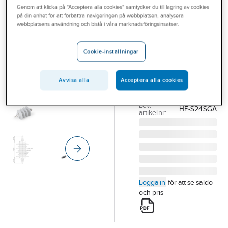
Genom att klicka på "Acceptera alla cookies" samtycker du till lagring av cookies
Outlet
på din enhet för att förbättra navigeringen på webbplatsen, analysera
ENSTO
webbplatsens användning och bistå i våra marknadsföringsinsatser.
Branscher
Ventilavledare
Tjänster
HE-SGA
Cookie-inställningar
VENTILAVLEDARE
Vårt erbjudande
20KV 10KA HE-
Avvisa alla
Acceptera alla cookies
Bli kund
S24SGA
Artikelnummer:
0634149
Aktuellt
Lev.
HE-S24SGA
artikelnr:
Logga in
för att se saldo
och pris