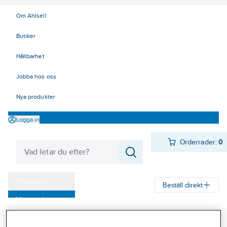
Om Ahlsell
Butiker
Hållbarhet
Jobba hos oss
Nya produkter
Logga in
Orderrader:
0
Produkter
Beställ direkt
Varumärken
Ahlsell
Produkter
El
Elnätsmateriel 06-09
06 Ventilavledare
Kampanjer
12-24 kV