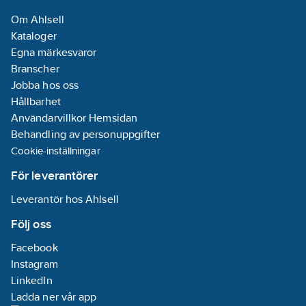
artikelnr:
Om Ahlsell
Materialklass
QB410A
Kataloger
Egna märkesvaror
Branscher
Jobba hos oss
Hållbarhet
Användarvillkor Hemsidan
Behandling av personuppgifter
Cookie-inställningar
För leverantörer
Leverantör hos Ahlsell
Följ oss
Facebook
Instagram
LinkedIn
Ladda ner vår app