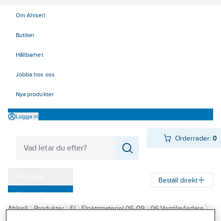
Om Ahlsell
Butiker
Hållbarhet
Jobba hos oss
Nya produkter
Logga in
Orderrader:
0
Produkter
Beställ direkt
Varumärken
Ahlsell
Produkter
El
Elnätsmateriel 06-09
06 Ventilavledare
Kampanjer
12-24 kV