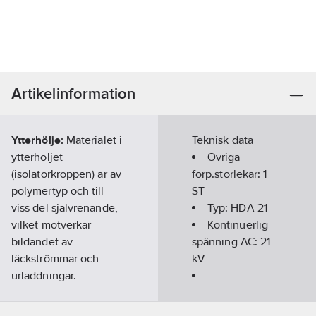
Artikelinformation
Ytterhölje:
Materialet i
Teknisk data
ytterhöljet
Övriga
(isolatorkroppen) är av
förp.storlekar:
1
polymertyp och till
ST
viss del självrenande,
Typ:
HDA-21
vilket motverkar
Kontinuerlig
bildandet av
spänning AC:
21
läckströmmar och
kV
urladdningar.
Krypströmsträckan är
Märkspänning
klass 3 för samtliga
AC:
26.25
kV