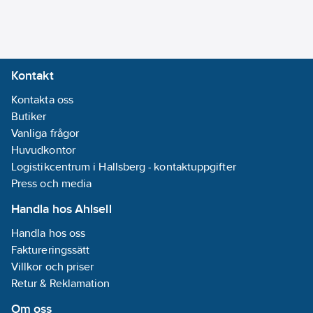
jämfört med
konstruktioner med
keramikkropp.
Zinkoxid avledare med
Kontakt
polymerkropp.
Klass 10 kA, IEC 99-4.
Kontakta oss
Urladdningsklass: 1
Butiker
Strömstöt 100 kA.
Vanliga frågor
Impulslängd 2000 µs,
Huvudkontor
500 A.
Logistikcentrum i Hallsberg - kontaktuppgifter
Energiupptagningsförmåga:
Press och media
2,6 kJ/kV Uc vid 2000
Handla hos Ahlsell
µs och 5,3 kJ/kV Uc
Handla hos oss
vid 4/10 µs.
Faktureringssätt
Artikelnummer:
0634067
Villkor och priser
Lev.
EN4836-000
Retur & Reklamation
artikelnr:
Ean
Om oss
4042368081716