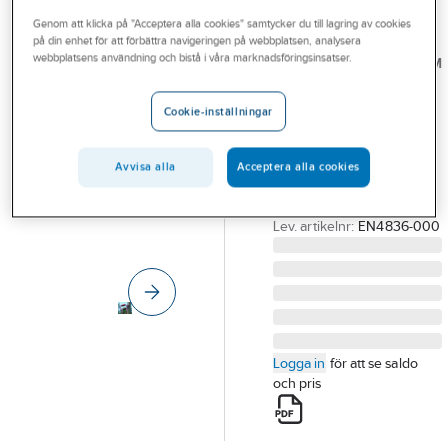
Outlet
Genom att klicka på "Acceptera alla cookies" samtycker du till lagring av cookies
på din enhet för att förbättra navigeringen på webbplatsen, analysera
TE
Branscher
webbplatsens användning och bistå i våra marknadsföringsinsatser.
CONNECTIVITY/RAYCHEM
Ventilavledare
Tjänster
HDA, 12 och
Cookie-inställningar
Vårt erbjudande
24kV
Bli kund
VENTILAVLEDARE
Avvisa alla
Acceptera alla cookies
HDA-21MA-NFH
Aktuellt
Artikelnummer:
0634067
Lev. artikelnr:
EN4836-000
Logga in
för att se saldo
och pris