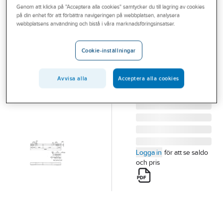
Genom att klicka på "Acceptera alla cookies" samtycker du till lagring av cookies
Outlet
på din enhet för att förbättra navigeringen på webbplatsen, analysera
webbplatsens användning och bistå i våra marknadsföringsinsatser.
Bärregel
Branscher
HE160A
Tjänster
Cookie-inställningar
MONTERAD REGEL
Vårt erbjudande
4529-01 HE180
Artikelnummer:
0628137
Avvisa alla
Acceptera alla cookies
Bli kund
Lev. artikelnr:
8452990
Aktuellt
Logga in
för att se saldo
och pris