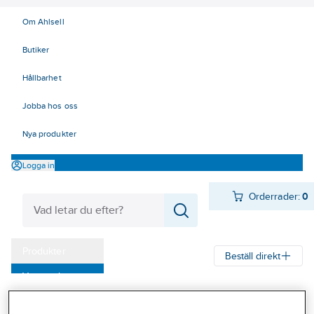
Om Ahlsell
Butiker
Hållbarhet
Jobba hos oss
Nya produkter
Logga in
Orderrader:
0
Produkter
Beställ direkt
Varumärken
Ahlsell
Produkter
El
Elnätsmateriel 06-09
06 Transmission
Kampanjer
Reglar