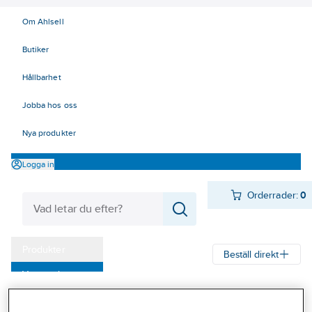
Om Ahlsell
Butiker
Hållbarhet
Jobba hos oss
Nya produkter
Logga in
Orderrader:
0
Produkter
Beställ direkt
Varumärken
Ahlsell
Produkter
El
Elnätsmateriel 06-09
06 Transmission
Kampanjer
Reglar