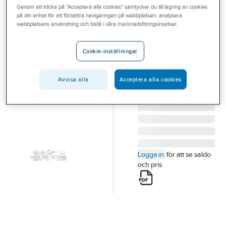
Genom att klicka på "Acceptera alla cookies" samtycker du till lagring av cookies
Outlet
på din enhet för att förbättra navigeringen på webbplatsen, analysera
webbplatsens användning och bistå i våra marknadsföringsinsatser.
Bärregel
Branscher
U160/U180
Tjänster
Cookie-inställningar
MONTERAD REGEL
Vårt erbjudande
4527-01 U180
Artikelnummer:
0628135
Avvisa alla
Acceptera alla cookies
Aktuellt
Lev. artikelnr:
8452790
Logga in
för att se saldo
och pris