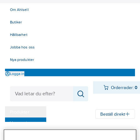
Om Ahlsell
Butiker
Hållbarhet
Jobba hos oss
Nya produkter
Logga in
Orderrader:
0
Produkter
Beställ direkt
Varumärken
Ahlsell
Produkter
El
Elnätsmateriel 06-09
06 Transmission
Kampanjer
Reglar