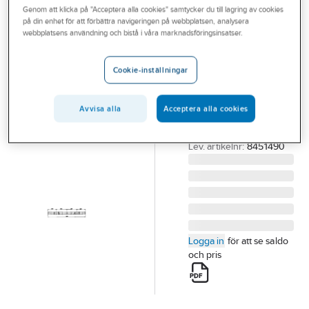
Genom att klicka på "Acceptera alla cookies" samtycker du till lagring av cookies
Outlet
på din enhet för att förbättra navigeringen på webbplatsen, analysera
ENSTO
webbplatsens användning och bistå i våra marknadsföringsinsatser.
Branscher
Bärregel
Tjänster
monterad
Cookie-inställningar
HE200
Vårt erbjudande
MONTERAD REGEL
Avvisa alla
Acceptera alla cookies
Aktuellt
4514-01 HE200
Artikelnummer:
0628133
Lev. artikelnr:
8451490
Logga in
för att se saldo
och pris