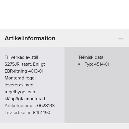
Artikelinformation
Tillverkad av stål
Teknisk data
S275JR, tätat. Enligt
Typ:
4514-01
EBR-ritning 4013-01.
Monterad regel
levereras med
regelbygel och
kläppögla monterad.
Artikelnummer:
0628133
Lev. artikelnr:
8451490
Materialklass
QB410B