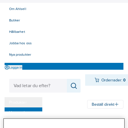
Om Ahlsell
Butiker
Hållbarhet
Jobba hos oss
Nya produkter
Logga in
Orderrader:
0
Produkter
Beställ direkt
Varumärken
Ahlsell
Produkter
El
Elnätsmateriel 06-09
06 Transmission
Kampanjer
Reglar