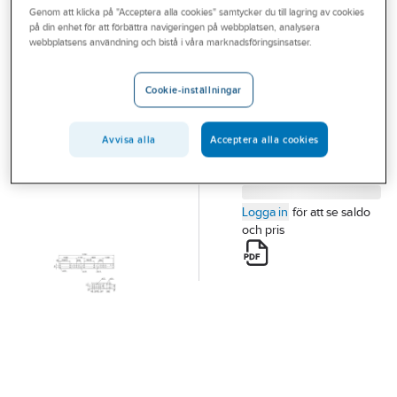
Genom att klicka på "Acceptera alla cookies" samtycker du till lagring av cookies
Outlet
på din enhet för att förbättra navigeringen på webbplatsen, analysera
webbplatsens användning och bistå i våra marknadsföringsinsatser.
Bärregel U180
Branscher
REGEL 6602-02 U180
Tjänster
Artikelnummer:
0628070
Cookie-inställningar
Vårt erbjudande
Avvisa alla
Acceptera alla cookies
Aktuellt
Logga in
för att se saldo
och pris