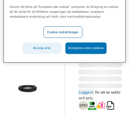
Outlet
Genom att klicka på "Acceptera alla cookies" samtycker du till lagring av cookies
på din enhet för att förbättra navigeringen på webbplatsen, analysera
PIPELIFE
Branscher
webbplatsens användning och bistå i våra marknadsföringsinsatser.
Kabelrör SRE-P
Tjänster
ring
Cookie-inställningar
KABELRÖR SRE-P
Vårt erbjudande
32/26 R=100m
Aktuellt
Avvisa alla
Acceptera alla cookies
Artikelnummer:
0661812
Lev. artikelnr:
70005251
Logga in
för att se saldo
och pris