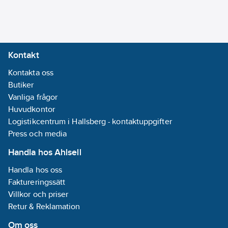
08-30
GWP-tot (A1-
A3):
0,1813
kgCO2e/M
Kontakt
REACH
Kontakta oss
Informationsplikt:
Butiker
Nej
Vanliga frågor
Huvudkontor
Logistikcentrum i Hallsberg - kontaktuppgifter
Press och media
Handla hos Ahlsell
Handla hos oss
Faktureringssätt
Villkor och priser
Retur & Reklamation
Om oss