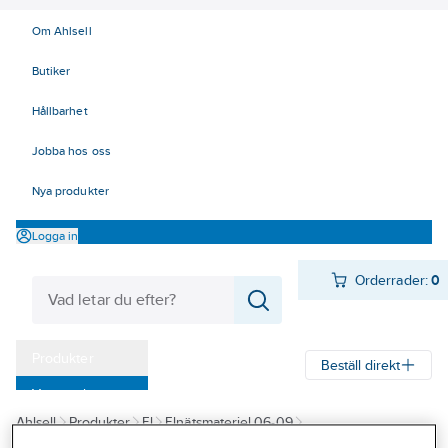
Om Ahlsell
Butiker
Hållbarhet
Jobba hos oss
Nya produkter
Logga in
Orderrader:
0
Produkter
Beställ direkt
Varumärken
Ahlsell
Produkter
El
Elnätsmateriel 06-09
Kampanjer
06 Kabelskyddsmateriel
Kabelskydd
Kabelskyddsrör