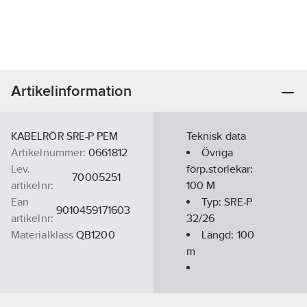
Artikelinformation
KABELRÖR SRE-P PEM
Teknisk data
Artikelnummer:
0661812
Övriga
Lev.
förp.storlekar:
70005251
artikelnr:
100 M
Ean
Typ:
SRE-P
9010459171603
artikelnr:
32/26
Materialklass
QB1200
Längd:
100
m
Ytterdiamater:
32
mm