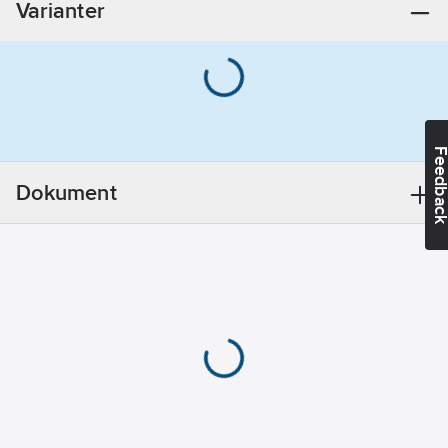
Varianter
Innerdiameter:
26
mm
Färg:
Svart
Material:
Plast
Feedba
Modell/Utförande:
Dokument
Stel/Fast
Form:
Ut-
och insida släta
Ytskydd:
Obehandlad
Ytpolerad:
Nej
Transparent:
Nej
REACH
Datum:
2024-