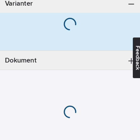
Varianter
Innerdiameter:
42
mm
Färg:
Gul
Material:
Plast
Feedba
Modell/Utförande:
Stel/Fast
Dokument
Form:
Utsida
räfflad, insida
slät
Ytskydd:
Obehandlad
Ytpolerad:
Nej
Transparent:
Nej
REACH
Datum:
2024-