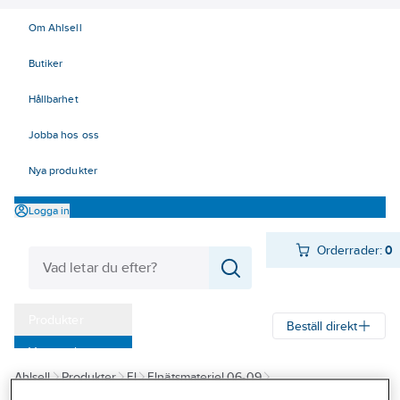
Om Ahlsell
Butiker
Hållbarhet
Jobba hos oss
Nya produkter
Logga in
Orderrader:
0
Produkter
Beställ direkt
Varumärken
Ahlsell
Produkter
El
Elnätsmateriel 06-09
Kampanjer
06 Kabelskyddsmateriel
Kabelskydd
Kabelskyddsrör