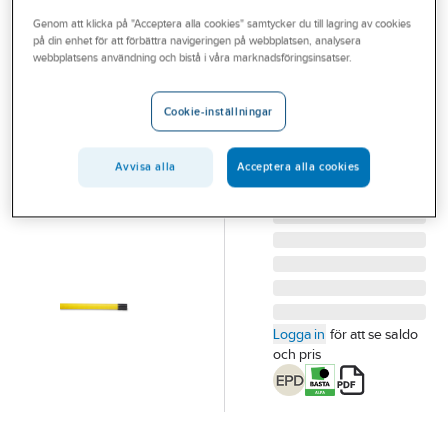
Outlet
Genom att klicka på "Acceptera alla cookies" samtycker du till lagring av cookies
på din enhet för att förbättra navigeringen på webbplatsen, analysera
PIPELIFE
Branscher
webbplatsens användning och bistå i våra marknadsföringsinsatser.
Kabelrör PEH
Tjänster
DV tät
Cookie-inställningar
KABELRÖR DV 50/42
Vårt erbjudande
SRN TÄT 6M
Bli kund
Avvisa alla
Acceptera alla cookies
Artikelnummer:
0661705
Lev.
70005408
artikelnr:
Aktuellt
Logga in
för att se saldo
och pris