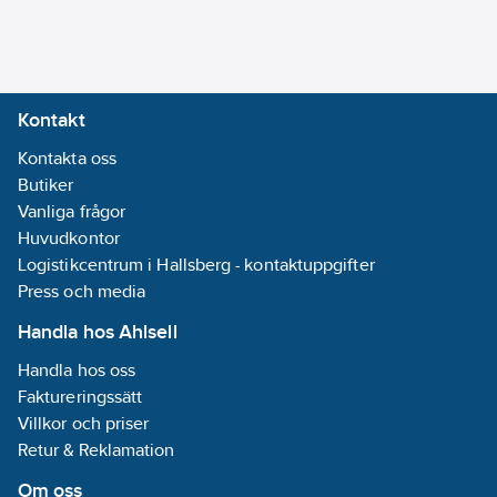
08-30
GWP-tot (A1-
A3):
0,4158
kgCO2e/M
Kontakt
REACH
Kontakta oss
Informationsplikt:
Butiker
Nej
Vanliga frågor
Huvudkontor
Logistikcentrum i Hallsberg - kontaktuppgifter
Press och media
Handla hos Ahlsell
Handla hos oss
Faktureringssätt
Villkor och priser
Retur & Reklamation
Om oss