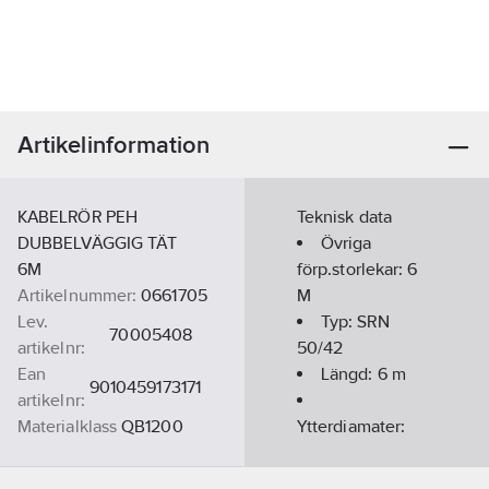
Artikelinformation
KABELRÖR PEH
Teknisk data
DUBBELVÄGGIG TÄT
Övriga
6M
förp.storlekar:
6
Artikelnummer:
0661705
M
Lev.
Typ:
SRN
70005408
artikelnr:
50/42
Ean
Längd:
6
m
9010459173171
artikelnr:
Materialklass
QB1200
Ytterdiamater:
50
mm