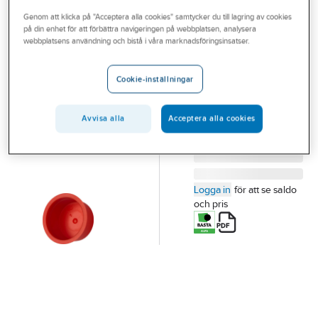
Outlet
Genom att klicka på "Acceptera alla cookies" samtycker du till lagring av cookies
på din enhet för att förbättra navigeringen på webbplatsen, analysera
PIPELIFE
Branscher
webbplatsens användning och bistå i våra marknadsföringsinsatser.
Ändhuv, alla rör
Tjänster
ÄNDLOCK 50
Cookie-inställningar
Artikelnummer:
0661540
Vårt erbjudande
Lev. artikelnr:
70009247
Aktuellt
Avvisa alla
Acceptera alla cookies
Logga in
för att se saldo
och pris