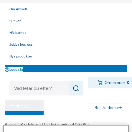
Om Ahlsell
Butiker
Hållbarhet
Jobba hos oss
Nya produkter
Logga in
Orderrader:
0
Produkter
Beställ direkt
Varumärken
Ahlsell
Produkter
El
Elnätsmateriel 06-09
Kampanjer
06 Kabelskyddsmateriel
Kabelskydd
Ändlock