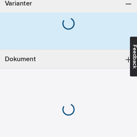
Varianter
Material:
Plast
Materialkvalitet:
PE (polyeten)
Ytpolerad:
Feedba
Nej
Ytskydd:
Dokument
Obehandlad
Borstad yta:
Nej
Halogenfri:
Nej
Ytbeläggningskvalitet:
Utan ytskikt
Delbar:
Nej
REACH
Datum:
2024-