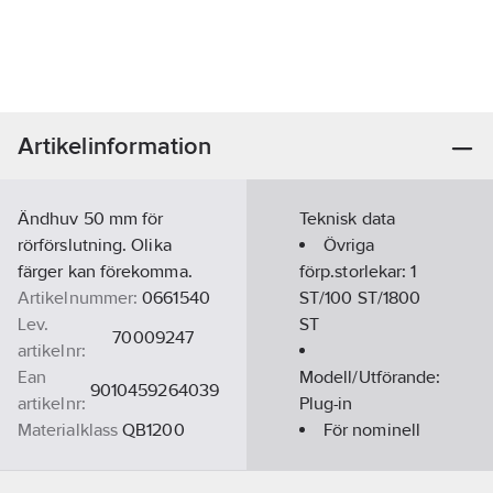
Artikelinformation
Ändhuv 50 mm för
Teknisk data
rörförslutning. Olika
Övriga
färger kan förekomma.
förp.storlekar:
1
Artikelnummer:
0661540
ST/100 ST/1800
Lev.
ST
70009247
artikelnr:
Ean
Modell/Utförande:
9010459264039
artikelnr:
Plug-in
Materialklass
QB1200
För nominell
rördiameter:
50
mm