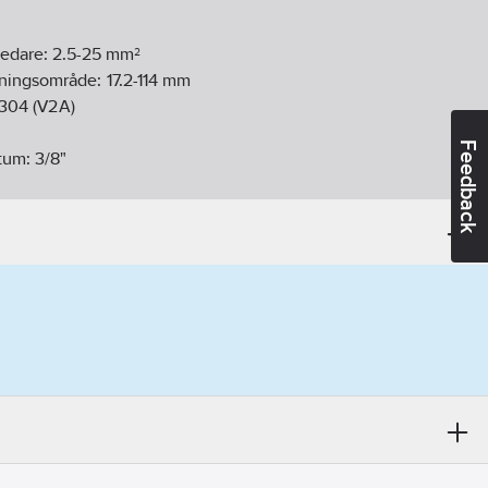
ledare:
2.5-25
mm²
nningsområde:
17.2-114
mm
l 304 (V2A)
Feedback
tum:
3/8"
 tum:
4"
8-12
ikt:
Nej