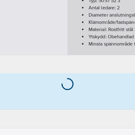
Typ:
5057 52 3
Antal ledare:
2
Diameter anslutnings
Klämområde/fastspä
Material:
Rostfritt stå
Ytskydd:
Obehandlad
Minsta spännområde 
Största spännområde
REACH Datum:
2021-0
REACH Informationspl