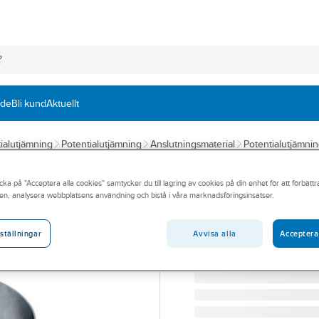
nde
Bli kund
Aktuellt
ialutjämning
Potentialutjämning
Anslutningsmaterial
Potentialutjämni
OBO BETTERMANN
cka på "Acceptera alla cookies" samtycker du till lagring av cookies på din enhet för att förbätt
Rörklämmor för p
en, analysera webbplatsens användning och bistå i våra marknadsföringsinsatser.
RÖRKLÄMMA 3/8" - 4"RÖ
Artikelnummer:
0681458
Avvisa alla
Acceptera
ställningar
Lev. artikelnr:
5057523