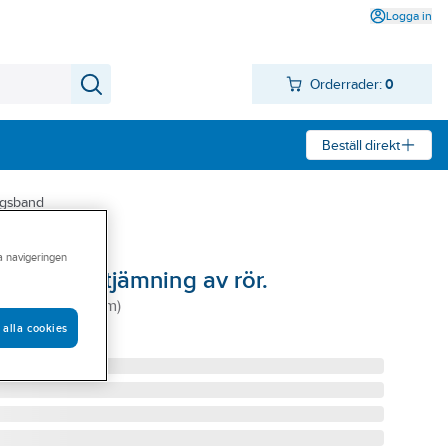
Logga in
Orderrader:
0
Beställ direkt
ngsband
ra navigeringen
otentialutjämning av rör.
R (ca 9.6-100mm)
 alla cookies