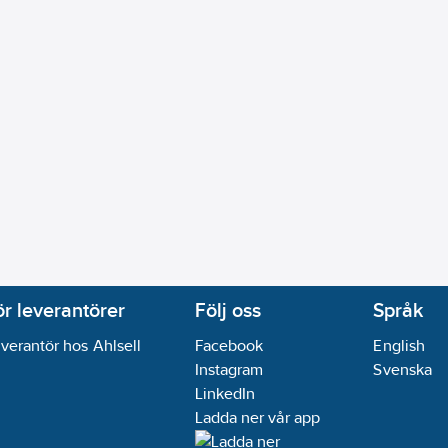
ör leverantörer
Följ oss
Språk
verantör hos Ahlsell
Facebook
English
Instagram
Svenska
LinkedIn
Ladda ner vår app