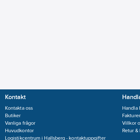
Kontakt
Handla
Kontakta oss
Handla 
Butiker
Fakturer
Vanliga frågor
Villkor 
Huvudkontor
Retur &
Logistikcentrum i Hallsberg - kontaktuppgifter