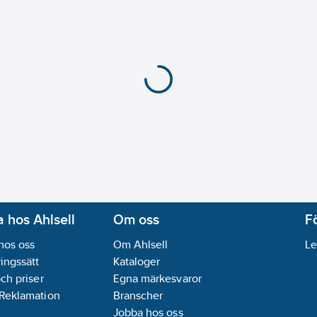
 hos Ahlsell
Om oss
F
hos oss
Om Ahlsell
Le
ingssätt
Kataloger
och priser
Egna märkesvaror
 Reklamation
Branscher
Jobba hos oss