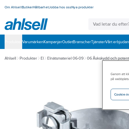
Om Ahlsell
Butiker
Hållbarhet
Jobba hos oss
Nya produkter
Produkter
Varumärken
Kampanjer
Outlet
Branscher
Tjänster
Vårt erbjuda
Ahlsell
Produkter
El
Elnätsmateriel 06-09
06 Åskskydd och potent
Genom att kli
på webbplats
Cookie-in