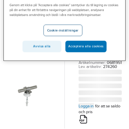
Outlet
Genom att klicka på "Acceptera alla cookies" samtycker du till lagring av cookies
Uppfångare med tillbehör
Väggfäste för uppfångare
på din enhet för att förbättra navigeringen på webbplatsen, analysera
webbplatsens användning och bistå i våra marknadsföringsinsatser.
Branscher
DEHN
Tjänster
Väggfäste RD
Cookie-inställningar
16 rostfritt V2A
Vårt erbjudande
VÄGGFÄSTE RD16
Aktuellt
Avvisa alla
Acceptera alla cookies
MM V2A SH ZS 16 KS
KD8X40 V2A
Artikelnummer:
0681951
Lev. artikelnr:
274260
Logga in
för att se saldo
och pris