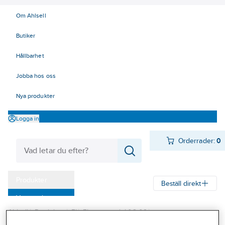
Om Ahlsell
Butiker
Hållbarhet
Jobba hos oss
Nya produkter
Logga in
Orderrader:
0
Produkter
Beställ direkt
Varumärken
Ahlsell
Produkter
El
Elnätsmateriel 06-09
Kampanjer
06 Åskskydd och potentialutjämning
Åskskydd