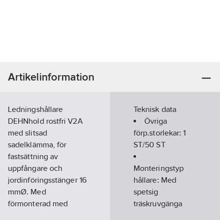
Artikelinformation
Ledningshållare
Teknisk data
DEHNhold rostfri V2A
Övriga
med slitsad
förp.storlekar:
1
sadelklämma, för
ST/50 ST
fastsättning av
uppfångare och
Monteringstyp
jordinföringsstänger 16
hållare:
Med
mmØ. Med
spetsig
förmonterad med
träskruvgänga
skruv, avrinningsskydd