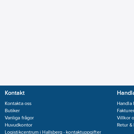
Kontakt
Handla
Kontakta oss
Handla 
Butiker
Fakturer
Vanliga frågor
Villkor 
Huvudkontor
Retur &
Logistikcentrum i Hallsberg - kontaktuppgifter