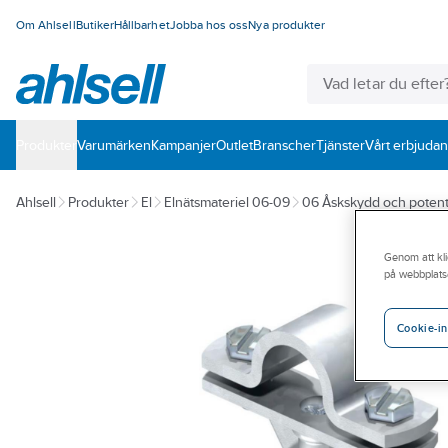
Om Ahlsell
Butiker
Hållbarhet
Jobba hos oss
Nya produkter
Produkter
Varumärken
Kampanjer
Outlet
Branscher
Tjänster
Vårt erbjuda
Ahlsell
Produkter
El
Elnätsmateriel 06-09
06 Åskskydd och potent
Genom att kli
på webbplats
Cookie-in