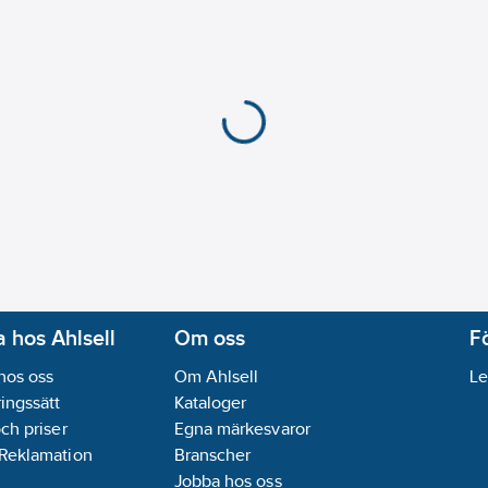
 hos Ahlsell
Om oss
F
hos oss
Om Ahlsell
Le
ingssätt
Kataloger
och priser
Egna märkesvaror
 Reklamation
Branscher
Jobba hos oss