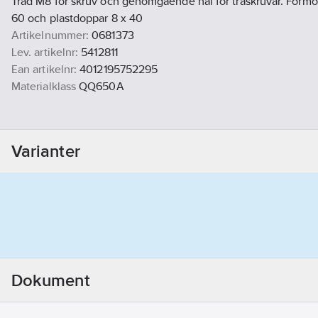
Tråd M8 för skruv och genomgående hål för träskruvar. Förmo
60 och plastdoppar 8 x 40
Artikelnummer:
0681373
Lev. artikelnr:
5412811
Ean artikelnr:
4012195752295
Materialklass
QQ650A
Varianter
Dokument