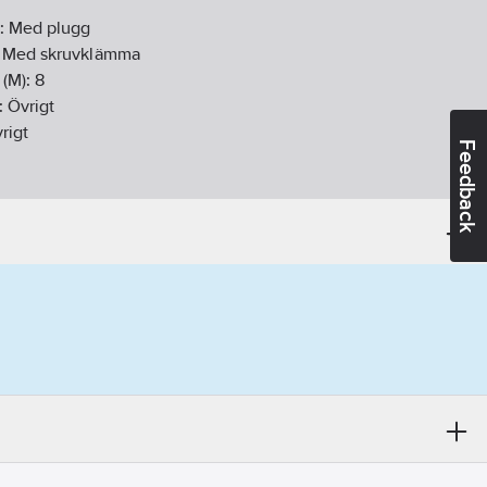
e:
Med plugg
:
Med skruvklämma
 (M):
8
:
Övrigt
rigt
Feedback