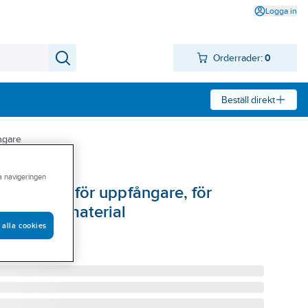
Logga in
Orderrader:
0
Beställ direkt
ngare
ra navigeringen
kruvplugg för uppfångare, för
ledande material
 alla cookies
E