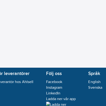
ör leverantörer
Följ oss
Språk
verantör hos Ahlsell
Facebook
English
Instagram
Svenska
LinkedIn
Ladda ner vår app