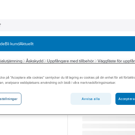
nde
Bli kund
Aktuellt
ialutjämning
Åskskydd
Uppfångare med tillbehör
Väggfäste för uppfå
OBO BETTERMANN
cka på "Acceptera alla cookies" samtycker du till lagring av cookies på din enhet för att förbätt
Sidofäste med s
en, analysera webbplatsens användning och bistå i våra marknadsföringsinsatser.
montage på icke
Avvisa alla
Acceptera
ställningar
FÄSTE FÖR UPPFÅNGAR
Artikelnummer:
0681373
Lev. artikelnr:
5412811