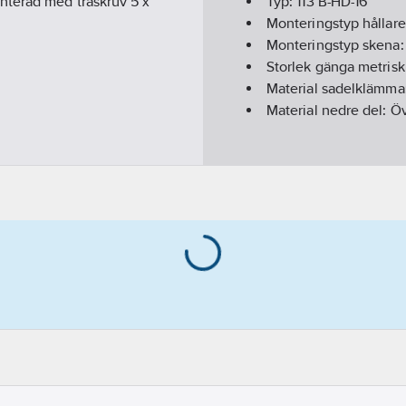
nterad med träskruv 5 x
Typ:
113 B-HD-16
Monteringstyp hållar
Monteringstyp skena
Storlek gänga metrisk
Material sadelklämma
Material nedre del:
Öv