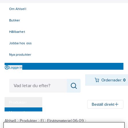
Om Ahlsell
Butiker
Hållbarhet
Jobba hos oss
Nya produkter
Logga in
Orderrader:
0
Produkter
Beställ direkt
Varumärken
Ahlsell
Produkter
El
Elnätsmateriel 06-09
Kampanjer
06 Åskskydd och potentialutjämning
Åskskydd