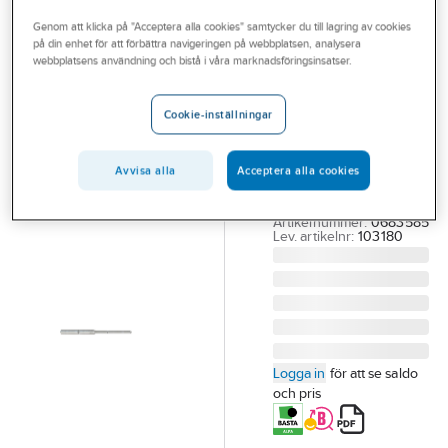
Outlet
Uppfångare med tillbehör
Uppfångare
Genom att klicka på "Acceptera alla cookies" samtycker du till lagring av cookies
på din enhet för att förbättra navigeringen på webbplatsen, analysera
Branscher
webbplatsens användning och bistå i våra marknadsföringsinsatser.
ELROND
Tjänster
Åskfångare
Cookie-inställningar
med kilteknik,
Vårt erbjudande
Elrond
Aktuellt
Avvisa alla
Acceptera alla cookies
ÅSKFÅNGARE 1.5M
KILTEKNIK 103180
Artikelnummer:
0683585
Lev. artikelnr:
103180
Logga in
för att se saldo
och pris