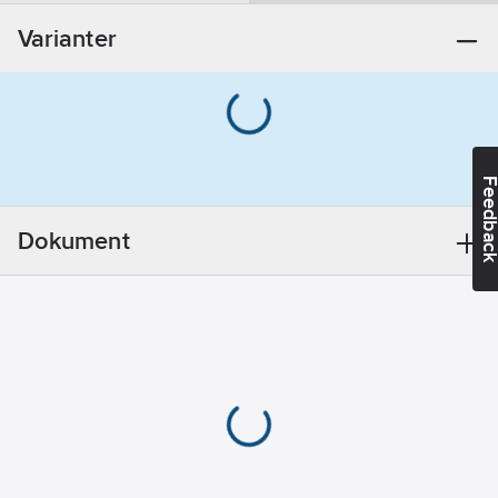
anslutningshål:
Varianter
Nej
Material:
Övrigt
REACH
Datum:
2023-
01-01
Feedba
REACH
Informationsplikt:
Dokument
Nej