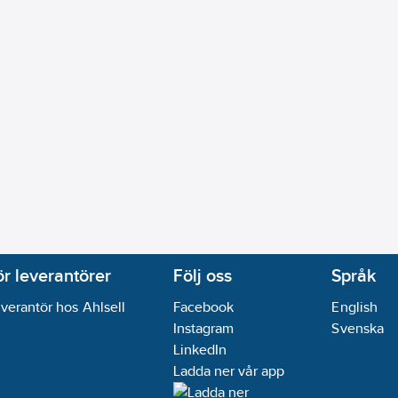
ör leverantörer
Följ oss
Språk
verantör hos Ahlsell
Facebook
English
Instagram
Svenska
LinkedIn
Ladda ner vår app