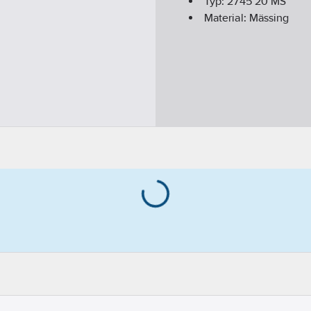
Typ:
2745 20 MS
Material:
Mässing