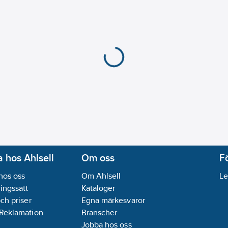
 hos Ahlsell
Om oss
F
hos oss
Om Ahlsell
Le
ingssätt
Kataloger
och priser
Egna märkesvaror
 Reklamation
Branscher
Jobba hos oss