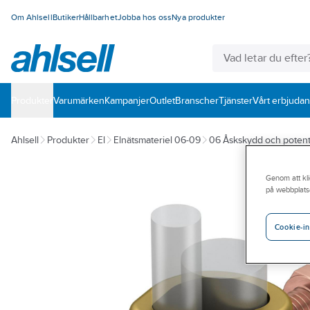
Om Ahlsell
Butiker
Hållbarhet
Jobba hos oss
Nya produkter
Produkter
Varumärken
Kampanjer
Outlet
Branscher
Tjänster
Vårt erbjuda
Ahlsell
Produkter
El
Elnätsmateriel 06-09
06 Åskskydd och potent
Genom att kli
på webbplats
Cookie-in