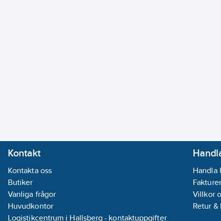
Kontakt
Handla
Kontakta oss
Handla 
Butiker
Fakturer
Vanliga frågor
Villkor 
Huvudkontor
Retur &
Logistikcentrum i Hallsberg - kontaktuppgifter