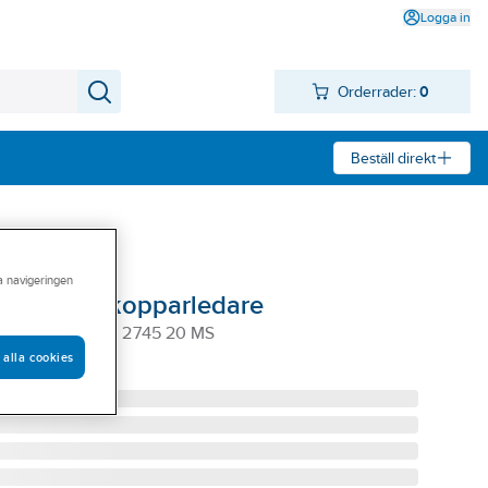
Logga in
Orderrader:
0
Beställ direkt
ra navigeringen
utning av kopparledare
ORDSPETT CU 2745 20 MS
 alla cookies