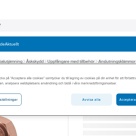
nde
Aktuellt
ialutjämning
Åskskydd
Uppfångare med tillbehör
Anslutningsklämmor
OBO BETTERMANN
cka på "Acceptera alla cookies" samtycker du till lagring av cookies på din enhet för att förbätt
Klämma för ansl
en, analysera webbplatsens användning och bistå i våra marknadsföringsinsatser.
ANSLUTNINGSKLÄMMA J
Artikelnummer:
0681307
Avvisa alla
Acceptera
ställningar
Lev. artikelnr:
5001560